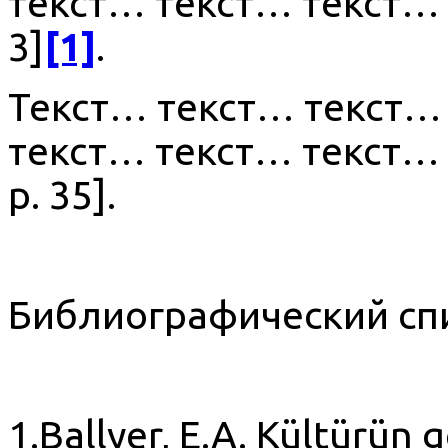
текст… текст… текст… 
3]
[1]
.
Текст… текст… текст…
текст… текст… текст… 
р. 35].
Библиографический сп
1.Ballyer, E.A. Kültürün ge