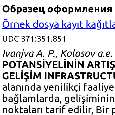
Образец оформления 
Örnek dosya kayıt kağıtla
UDC 371:351.851
Ivanjva A. P., Kolosov a.e.
POTANSİYELİNİN ARTI
GELİŞİM INFRASTRUCT
alanında yenilikçi faaliy
bağlamlarda, gelişiminin
noktaları tarif edilir, B