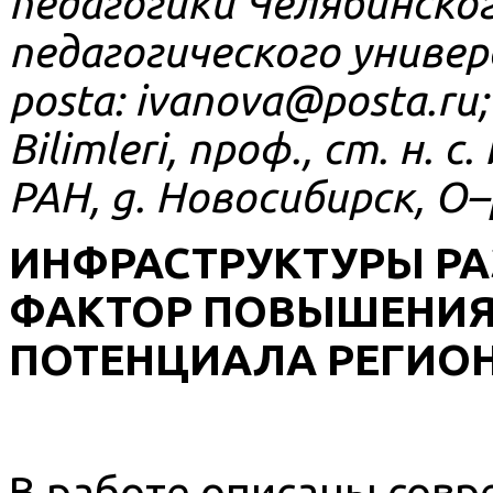
педагогики Челябинско
педагогического универ
posta
:
ivanova
@
posta
.
ru
Bilimleri, проф., ст. н
РАН, g. Новосибирск,
O
–
ИНФРАСТРУКТУРЫ РА
ФАКТОР ПОВЫШЕНИ
ПОТЕНЦИАЛА РЕГИО
В работе описаны сов