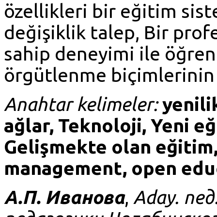
özellikleri bir eğitim s
değişiklik talep, Bir pro
sahip deneyimi ile öğrenc
örgütlenme biçimlerinin t
Anahtar kelimeler:
yenili
ağlar, Teknoloji, Yeni e
Gelişmekte olan eğitim
management, open educ
А.П. Иванова
,
Aday. пед.