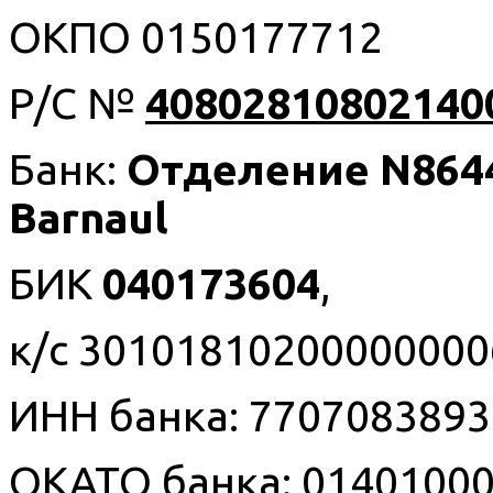
ОКПО 0150177712
Р/С №
40802810802140
Банк:
Отделение
N
864
Barnaul
БИК
040173604
,
к/с 3010181020000000
ИНН банка: 7707083893
ОКАТО банка: 0140100