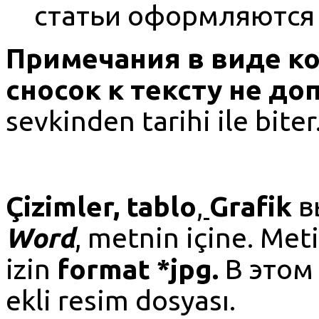
статьи оформляются 
Примечания в виде к
сносок к тексту не до
sevkinden tarihi ile biter
Çizimler, tablo
,
Grafik
в
Word
, metnin içine. Met
izin
format *
jpg
.
В этом 
ekli resim dosyası.