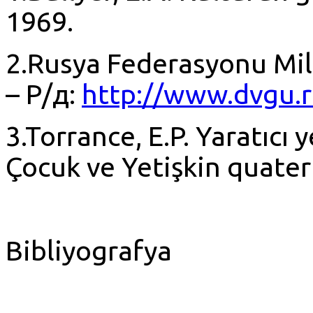
1969.
2.Rusya Federasyonu Mill
– Р/д:
http://www.dvgu.
3.Torrance, E.P. Yaratıcı 
Çocuk ve Yetişkin quaterly
Bibliyografya