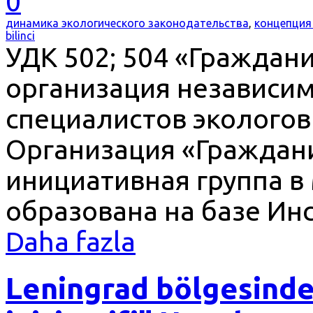
0
динамика экологического законодательства
,
концепция
bilinci
УДК 502; 504 «Гражда
организация независи
специалистов эколого
Организация «Граждани
инициативная группа в 
образована на базе Ин
Daha fazla
Leningrad bölgesinde