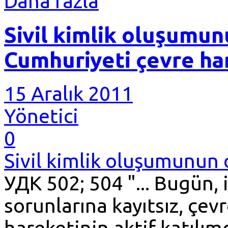
Daha fazla
Sivil kimlik oluşumu
Cumhuriyeti çevre ha
15 Aralık 2011
Yönetici
0
Sivil kimlik oluşumunun 
УДК 502; 504 "... Bugün, 
sorunlarına kayıtsız, çev
hareketinin aktif katılım