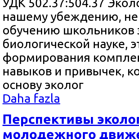
УДК 502.37:504.37 Экол
нашему убеждению, не
обучению школьников 
биологической науке, 
формирования комплек
навыков и привычек, к
основу эколог
Daha fazla
Перспективы эколо
молодежного движ