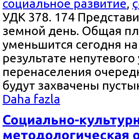
социальное развитие
,
ç
УДК 378. 174 Представи
земной день. Общая п
уменьшится сегодня на
результате непутевого
перенаселения очеред
будут захвачены пустын
Daha fazla
Социально-культурн
методологическая о