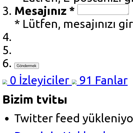
Mesajınız *
* Lütfen, mesajınızı gi
Göndermek
0
İzleyiciler
91
Fanlar
Bizim tvitы
Twitter feed yükleniyo