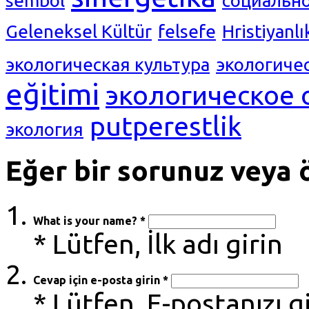
sembol
социальн
Geleneksel Kültür
felsefe
Hristiyanlı
экологическая культура
экологиче
eğitimi
экологическое 
putperestlik
экология
Eğer bir sorunuz veya ö
What is your name? *
* Lütfen, İlk adı girin
Cevap için e-posta girin *
* Lütfen, E-postanızı g