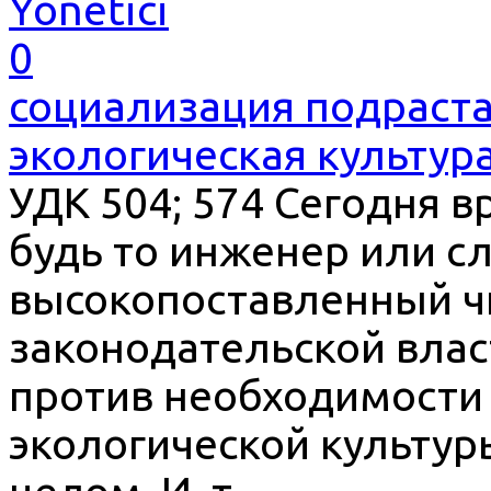
Yönetici
0
социализация подраст
экологическая культур
УДК 504; 574 Сегодня в
будь то инженер или с
высокопоставленный ч
законодательской влас
против необходимости
экологической культур