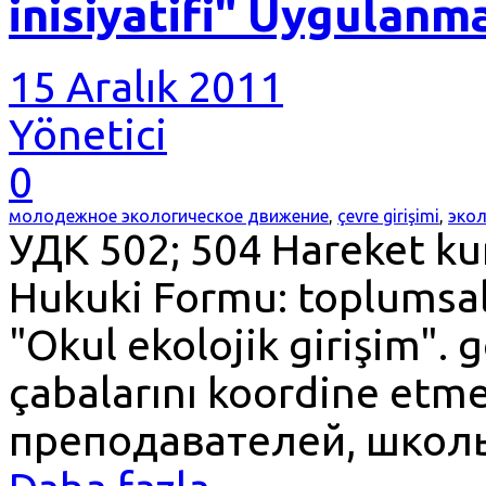
inisiyatifi" Uygulanm
15 Aralık 2011
Yönetici
0
молодежное экологическое движение
,
çevre girişimi
,
экол
УДК 502; 504 Hareket ku
Hukuki Formu: toplumsal 
"Okul ekolojik girişim". g
çabalarını koordine etm
преподавателей, школ