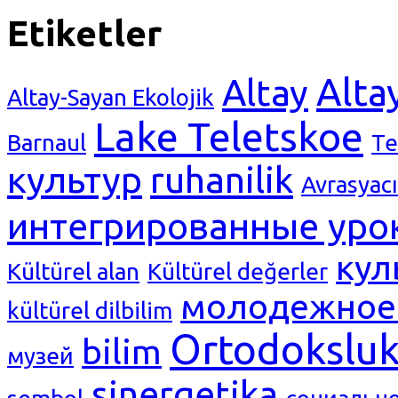
Etiketler
Alta
Altay
Altay-Sayan Ekolojik
Lake Teletskoe
Barnaul
Те
культур
ruhanilik
Avrasyacı
интегрированные уро
кул
Kültürel alan
Kültürel değerler
молодежное 
kültürel dilbilim
Ortodokslu
bilim
музей
sinergetika