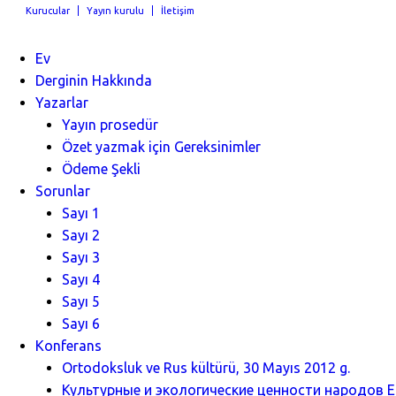
Kurucular
Yayın kurulu
İletişim
Ev
Derginin Hakkında
Yazarlar
Yayın prosedür
Özet yazmak için Gereksinimler
Ödeme Şekli
Sorunlar
Sayı 1
Sayı 2
Sayı 3
Sayı 4
Sayı 5
Sayı 6
Konferans
Ortodoksluk ve Rus kültürü, 30 Mayıs 2012 g.
Культурные и экологические ценности народов Ев