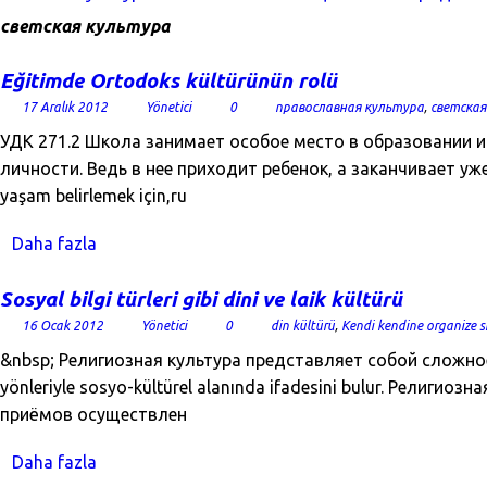
светская культура
Eğitimde Ortodoks kültürünün rolü
17 Aralık 2012
Yönetici
0
православная культура
,
светская
УДК 271.2 Школа занимает особое место в образовании 
личности. Ведь в нее приходит ребенок, а заканчивает уж
yaşam belirlemek için,ru
Daha fazla
Sosyal bilgi türleri gibi dini ve laik kültürü
16 Ocak 2012
Yönetici
0
din kültürü
,
Kendi kendine organize s
&nbsp; Религиозная культура представляет собой сложное к
yönleriyle sosyo-kültürel alanında ifadesini bulur. Религи
приёмов осуществлен
Daha fazla