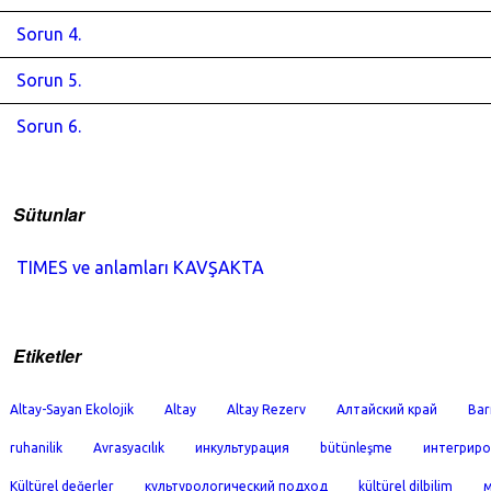
Sorun 4.
Sorun 5.
Sorun 6.
Sütunlar
TIMES ve anlamları KAVŞAKTA
Etiketler
Altay-Sayan Ekolojik
Altay
Altay Rezerv
Алтайский край
Bar
ruhanilik
Avrasyacılık
инкультурация
bütünleşme
интегриро
Kültürel değerler
культурологический подход
kültürel dilbilim
м