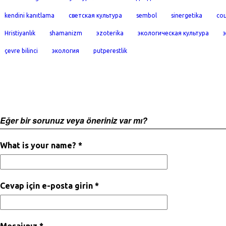
kendini kanıtlama
светская культура
sembol
sinergetika
со
Hristiyanlık
shamanizm
эzoterika
экологическая культура
çevre bilinci
экология
putperestlik
Eğer bir sorunuz veya öneriniz var mı?
What is your name? *
Cevap için e-posta girin *