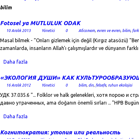
bilim
Fotosel ya MUTLULUK ODAK
10 Aralık 2013
Yönetici
0
Абсолют
,
evren ve evren
,
bilim
,
far
Masal bilmek - "Onları gizlemek için değil (Kırgız atasözü) "Be
zamanlarda, insanların Allah'ı çalışmışlardır ve dünyanın fark
Daha fazla
«ЭКОЛОГИЯ ДУШИ» КАК КУЛЬТУРООБРАЗУЮ
16 Aralık 2012
Yönetici
0
bilim
,
din
,
felsefe
,
ruhun ekolojisi
УДК 37.035.6 "... Folklor ve halk gelenekleri, хотя порою 
давно утраченных, ama doğanın önemli sırları ... "HPB Bugün,
Daha fazla
Когнитократия: утопия или реальность