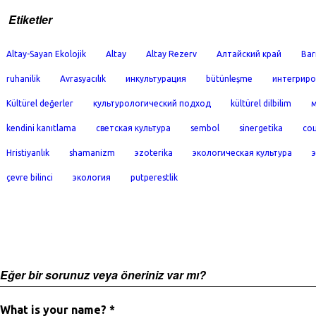
Etiketler
Altay-Sayan Ekolojik
Altay
Altay Rezerv
Алтайский край
Bar
ruhanilik
Avrasyacılık
инкультурация
bütünleşme
интегриро
Kültürel değerler
культурологический подход
kültürel dilbilim
м
kendini kanıtlama
светская культура
sembol
sinergetika
со
Hristiyanlık
shamanizm
эzoterika
экологическая культура
çevre bilinci
экология
putperestlik
Eğer bir sorunuz veya öneriniz var mı?
What is your name? *