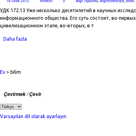
16 Ocak 2012
Yönetici
0
Bilgi Toplumu
,
kognitokratiya
,
bilim
,
УДК 172.13 Уже несколько десятилетий в научных исслед
информационного общества. Его суть состоит, во-первы
цивилизационном этапе, во-вторых, в т
Daha fazla
Ev
> bilim
Çevirmek / Çevir
Varsayılan dil olarak ayarlayın