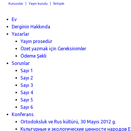
Kurucular
Yayın kurulu
İletişim
Ev
Derginin Hakkında
Yazarlar
Yayın prosedür
Özet yazmak için Gereksinimler
Ödeme Şekli
Sorunlar
Sayı 1
Sayı 2
Sayı 3
Sayı 4
Sayı 5
Sayı 6
Konferans
Ortodoksluk ve Rus kültürü, 30 Mayıs 2012 g.
Культурные и экологические ценности народов Ев