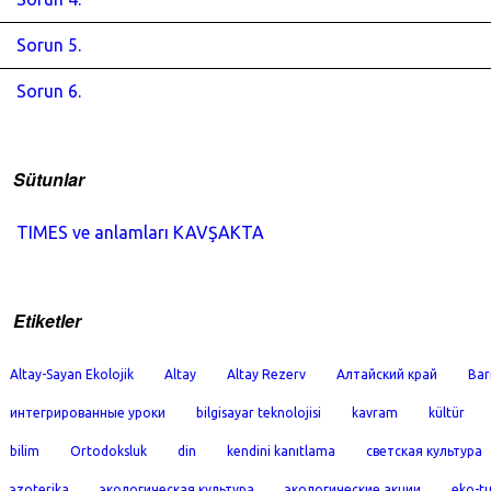
Sorun 5.
Sorun 6.
Sütunlar
TIMES ve anlamları KAVŞAKTA
Etiketler
Altay-Sayan Ekolojik
Altay
Altay Rezerv
Алтайский край
Bar
интегрированные уроки
bilgisayar teknolojisi
kavram
kültür
bilim
Ortodoksluk
din
kendini kanıtlama
светская культура
эzoterika
экологическая культура
экологические акции
eko-t