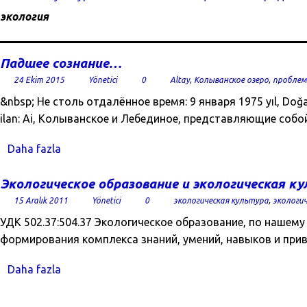
экология
Падшее сознание…
24 Ekim 2015
Yönetici
0
Altay
,
Колыванское озеро
,
проблем
&nbsp; Не столь отдалённое время: 9 января 1975 yıl, Doğal a
ilan: Ai, Колыванское и Лебединое, представляющие соб
Daha fazla
Экологическое образование и экологическая к
15 Aralık 2011
Yönetici
0
экологическая культура
,
экологи
УДК 502.37:504.37 Экологическое образование, по нашем
формирования комплекса знаний, умений, навыков и прив
Daha fazla