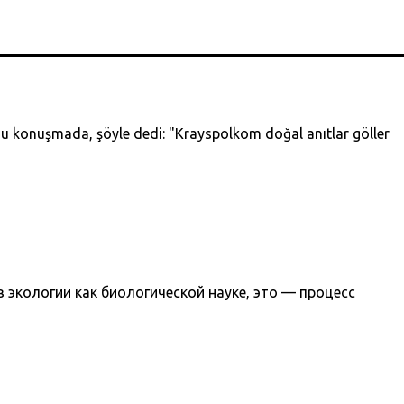
Bu konuşmada, şöyle dedi: "Krayspolkom doğal anıtlar göller
 экологии как биологической науке, это — процесс