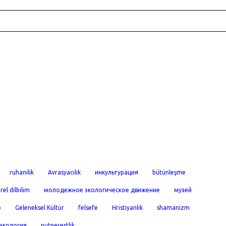
ruhanilik
Avrasyacılık
инкультурация
bütünleşme
rel dilbilim
молодежное экологическое движение
музей
o
Geleneksel Kültür
felsefe
Hristiyanlık
shamanizm
экология
putperestlik