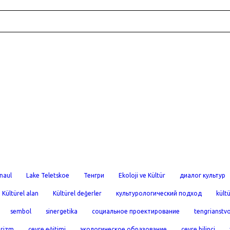
naul
Lake Teletskoe
Тенгри
Ekoloji ve Kültür
диалог культур
Kültürel alan
Kültürel değerler
культурологический подход
kültü
sembol
sinergetika
социальное проектирование
tengrianstv
urizm
çevre eğitimi
экологическое образование
çevre bilinci