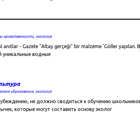
ы нравственности
,
экология
nıtlar - Gazete "Altay gerçeği" bir malzeme 'Göller yapılan. 
ой уникальные водные
ультура
ческое образование
,
экология
у убеждению, не должно сводиться к обучению школьников
ычек, которые могут составить основу эколог