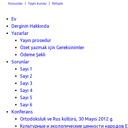
Kurucular
Yayın kurulu
İletişim
Ev
Derginin Hakkında
Yazarlar
Yayın prosedür
Özet yazmak için Gereksinimler
Ödeme Şekli
Sorunlar
Sayı 1
Sayı 2
Sayı 3
Sayı 4
Sayı 5
Sayı 6
Konferans
Ortodoksluk ve Rus kültürü, 30 Mayıs 2012 g.
Культурные и экологические ценности народов Ев