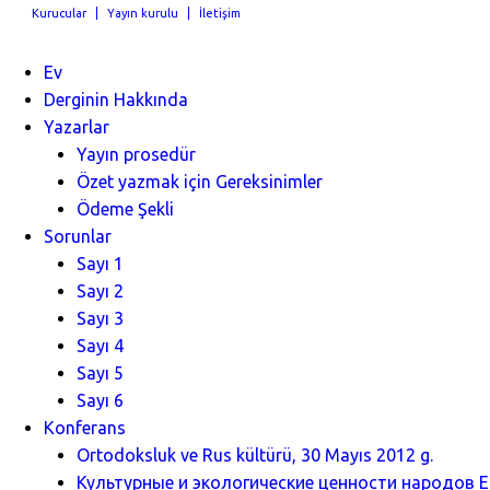
Kurucular
Yayın kurulu
İletişim
Ev
Derginin Hakkında
Yazarlar
Yayın prosedür
Özet yazmak için Gereksinimler
Ödeme Şekli
Sorunlar
Sayı 1
Sayı 2
Sayı 3
Sayı 4
Sayı 5
Sayı 6
Konferans
Ortodoksluk ve Rus kültürü, 30 Mayıs 2012 g.
Культурные и экологические ценности народов Ев