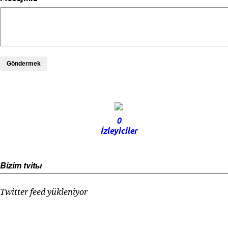
Göndermek
0
İzleyiciler
Bizim tvitы
Twitter feed yükleniyor