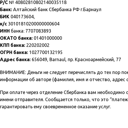
Р/С
№ 40802810802140035118
Банк:
Алтайский банк Сбербанка РФ г.Барнаул
БИК
040173604,
к/с
30101810200000000604
ИНН
банка: 7707083893
ОКАТО банка:
01401000000
КПП банка:
220202002
ОГРН банка:
1027700132195
Адрес банка:
656049, Barnaul, пр. Красноармейский, 77
ВНИМАНИЕ: Деньги не следует перечислять до тех пор п
информации об авторе (фамилия, имя и отчество, адрес с
При оплате через отделение Сбербанка вам необходимо о
имени отправителя. Сообщается только, что это “платеж
гарантировать ему своевременное оказание услуг.