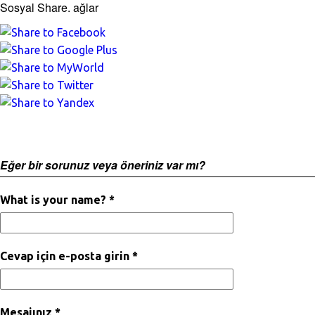
Sosyal Share. ağlar
Eğer bir sorunuz veya öneriniz var mı?
What is your name? *
Cevap için e-posta girin *
Mesajınız *