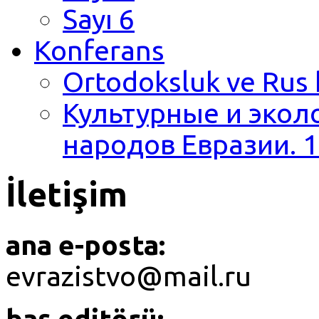
Sayı 6
Konferans
Ortodoksluk ve Rus 
Культурные и экол
народов Евразии. 1
İletişim
ana e-posta:
evrazistvo@mail.ru
baş editörü: