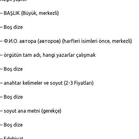
– BAŞLIK (Büyük, merkezli)
– Boş dize
– Ф.И.О. автора (авторов) (harfleri isimleri önce, merkezli)
– örgütün tam adı, hangi yazarlar çalışmak
– Boş dize
– anahtar kelimeler ve soyut (2-3 Fiyatları)
– Boş dize
– soyut ana metni (gerekçe)
– Boş dize
– Edebiyat