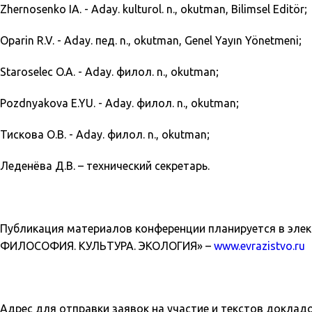
Zhernosenko IA. - Aday. kulturol. n., okutman, Bilimsel Editör;
Oparin R.V. - Aday. пед. n., okutman, Genel Yayın Yönetmeni;
Staroselec O.A. - Aday. филол. n., okutman;
Pozdnyakova E.YU. - Aday. филол. n., okutman;
Тискова О.В. - Aday. филол. n., okutman;
Леденёва Д.В. – технический секретарь.
Публикация материалов конференции планируется в эл
ФИЛОСОФИЯ. КУЛЬТУРА. ЭКОЛОГИЯ» –
www.evrazistvo.ru
Адрес для отправки заявок на участие и текстов доклад