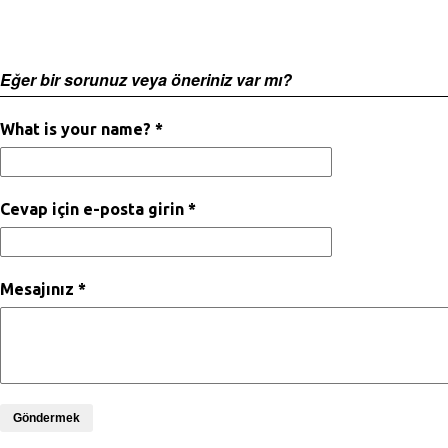
Eğer bir sorunuz veya öneriniz var mı?
What is your name? *
Cevap için e-posta girin *
Mesajınız *
Göndermek