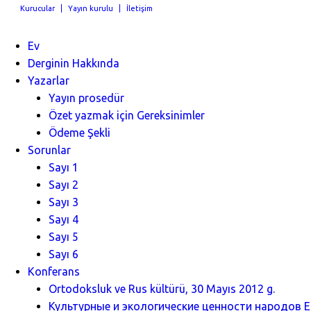
Kurucular
Yayın kurulu
İletişim
Ev
Derginin Hakkında
Yazarlar
Yayın prosedür
Özet yazmak için Gereksinimler
Ödeme Şekli
Sorunlar
Sayı 1
Sayı 2
Sayı 3
Sayı 4
Sayı 5
Sayı 6
Konferans
Ortodoksluk ve Rus kültürü, 30 Mayıs 2012 g.
Культурные и экологические ценности народов Ев