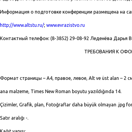
Информация о подготовке конференции размещена на са
http://www.altstu.ru/
;
www.evrazistvo.ru
Контактный телефон: (8-3852) 29-08-92 Леденёва Дарья 
ТРЕБОВАНИЯ К ОФ
Формат страницы – А4, правое, левое, Alt ve üst alan – 2 с
ana malzeme, Times New Roman boyutu yazıldığında 14.
Çizimler, Grafik, plan, Fotoğraflar daha büyük olmayan .jpg f
Satır aralığı -.
Kağıt yapısı: