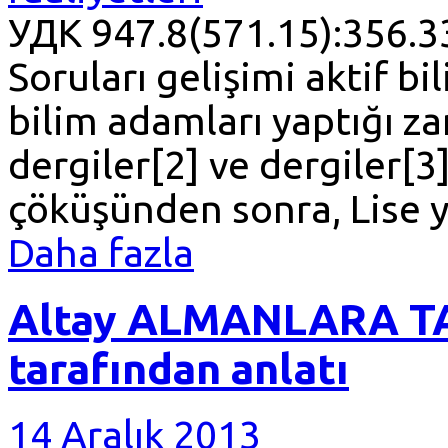
УДК 947.8(571.15):356.3
Soruları gelişimi aktif 
bilim adamları yaptığı z
dergiler[2] ve dergiler[3]
çöküşünden sonra, Lise ye
Daha fazla
Altay ALMANLARA TA
tarafından anlatı
14 Aralık 2013