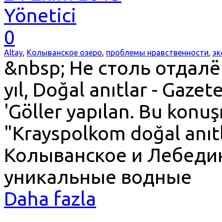
Yönetici
0
Altay
,
Колыванское озеро
,
проблемы нравственности
,
эк
&nbsp; Не столь отдалё
yıl, Doğal anıtlar - Gaze
'Göller yapılan. Bu konuş
"Krayspolkom doğal anıtla
Колыванское и Лебеди
уникальные водные
Daha fazla