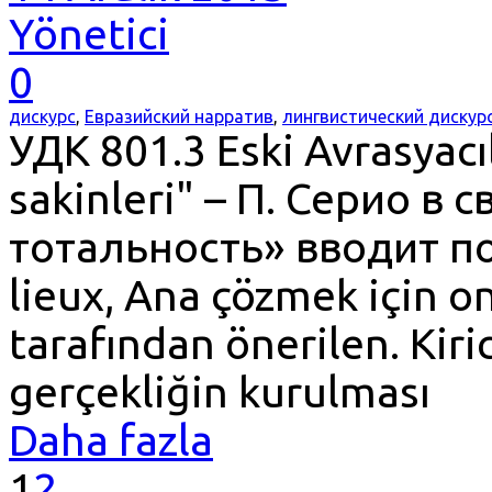
Yönetici
0
дискурс
,
Евразийский нарратив
,
лингвистический дискур
УДК 801.3 Eski Avrasyacı
sakinleri" – П. Серио в
тотальность» вводит пон
lieux, Ana çözmek için 
tarafından önerilen. Kiri
gerçekliğin kurulması
Daha fazla
1
2