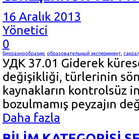
16 Aralık 2013
Yönetici
0
биоразнообразие
,
образовательный эксперимент
,
сакра
УДК 37.01 Giderek küresel
değişikliği, türlerinin sö
kaynakların kontrolsüz in
bozulmamış peyzajın değe
Daha fazla
BİLİM KATEGORİSİ SE