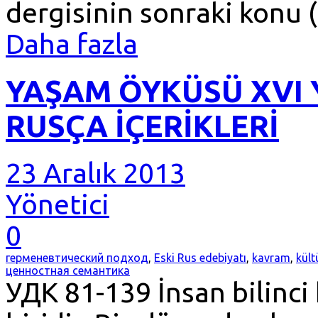
dergisinin sonraki konu
Daha fazla
YAŞAM ÖYKÜSÜ XVI 
RUSÇA İÇERİKLERİ
23 Aralık 2013
Yönetici
0
герменевтический подход
,
Eski Rus edebiyatı
,
kavram
,
kült
ценностная семантика
УДК 81-139 İnsan bilinci