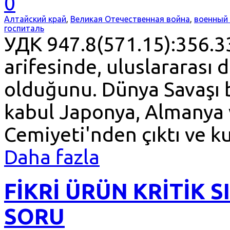
0
Алтайский край
,
Великая Отечественная война
,
военный 
госпиталь
УДК 947.8(571.15):356.3
arifesinde, uluslararası
olduğunu. Dünya Savaşı b
kabul Japonya, Almanya v
Cemiyeti'nden çıktı ve k
Daha fazla
FİKRİ ÜRÜN KRİTİK 
SORU