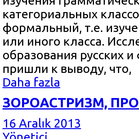
изучения грамматичес
категориальных классов
формальный, т.е. изуч
или иного класса. Исс
образования русских и
пришли к выводу, что,
Daha fazla
ЗОРОАСТРИЗМ, ПР
16 Aralık 2013
Yönetici