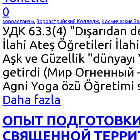
0
зороастризм
,
Зороастрийский Колледж
,
Космические З
УДК 63.3(4) "Dışarıdan de
İlahi Ateş Öğretileri İlahi
Aşk ve Güzellik "dünyay
getirdi (Мир Огненный – 
Agni Yoga özü Öğretimi 
Daha fazla
ОПЫТ ПОДГОТОВКИ
СВЯЩЕННОЙ ТЕРРИ