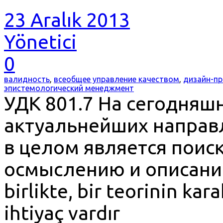
23 Aralık 2013
Yönetici
0
валидность
,
всеобщее управление качеством
,
дизайн-пр
эпистемологический менеджмент
УДК 801.7 На сегодняш
актуальнейших направл
в целом является поис
осмыслению и описанию
birlikte, bir teorinin ka
ihtiyaç vardır