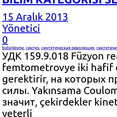
15 Aralık 2013
Yönetici
0
bütünleşme
,
синтез
,
синтетическая революция
,
синтетиче
УДК 159.9.018 Füzyon re
femtometrovye iki hafif 
gerektirir, на которых
силы. Yakınsama Coulomb
значит, çekirdekler kinet
yeterli