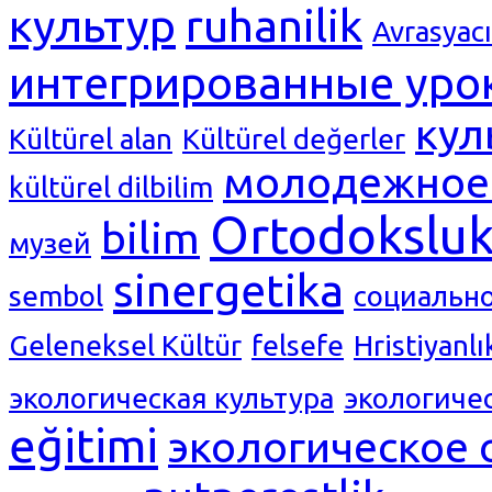
культур
ruhanilik
Avrasyacı
интегрированные уро
кул
Kültürel alan
Kültürel değerler
молодежное 
kültürel dilbilim
Ortodokslu
bilim
музей
sinergetika
sembol
социальн
Geleneksel Kültür
felsefe
Hristiyanlı
экологическая культура
экологиче
eğitimi
экологическое 