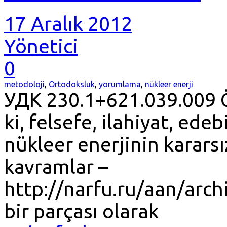
17 Aralık 2012
Yönetici
0
metodoloji
,
Ortodoksluk
,
yorumlama
,
nükleer enerji
УДК 230.1+621.039.009 Ö
ki, felsefe, ilahiyat, ede
nükleer enerjinin karars
kavramlar –
http://narfu.ru/aan/arc
bir parçası olarak