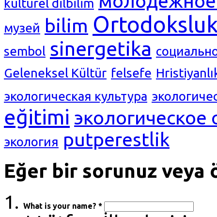
молодежное 
kültürel dilbilim
Ortodokslu
bilim
музей
sinergetika
sembol
социальн
Geleneksel Kültür
felsefe
Hristiyanlı
экологическая культура
экологиче
eğitimi
экологическое 
putperestlik
экология
Eğer bir sorunuz veya ö
What is your name? *