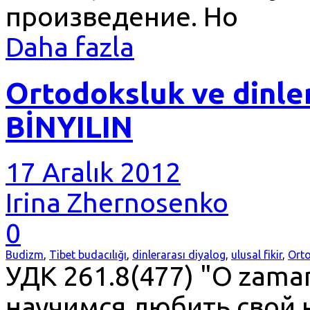
произведение. Но
Daha fazla
Ortodoksluk ve dinler
BİNYILIN
17 Aralık 2012
Irina Zhernosenko
0
Budizm
,
Tibet budacılığı
,
dinlerarası diyalog
,
ulusal fikir
,
Ort
УДК 261.8(477) "O zama
научимся любить свой н