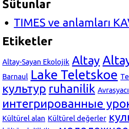
Sütunlar
TIMES ve anlamları K
Etiketler
Alta
Altay
Altay-Sayan Ekolojik
Lake Teletskoe
Barnaul
Те
культур
ruhanilik
Avrasyacı
интегрированные уро
кул
Kültürel alan
Kültürel değerler