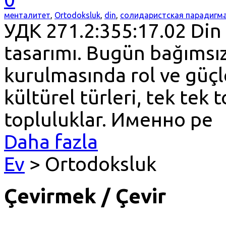
менталитет
,
Ortodoksluk
,
din
,
солидаристская парадигм
УДК 271.2:355:17.02 Din 
tasarımı. Bugün bağımsı
kurulmasında rol ve güçle
kültürel türleri, tek tek 
topluluklar. Именно ре
Daha fazla
Ev
> Ortodoksluk
Çevirmek / Çevir