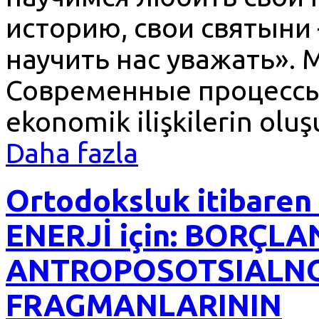
историю, свои святыни
научить нас уважать».
Современные процессы 
ekonomik ilişkilerin olu
Daha fazla
Ortodoksluk itibare
ENERJİ için: BORÇL
ANTROPOSOTSIALN
FRAGMANLARININ