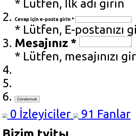
* Lütfen, İlk adı girin
Cevap için e-posta girin *
* Lütfen, E-postanızı g
Mesajınız *
* Lütfen, mesajınızı gi
Göndermek
0
İzleyiciler
91
Fanlar
Bizim tvitы