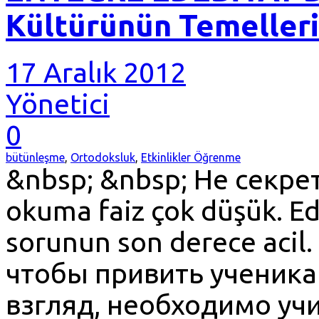
Kültürünün Temelleri
17 Aralık 2012
Yönetici
0
bütünleşme
,
Ortodoksluk
,
Etkinlikler Öğrenme
&nbsp; &nbsp; Не секрет,
okuma faiz çok düşük. Ed
sorunun son derece acil.
чтобы привить ученика
взгляд, необходимо уч