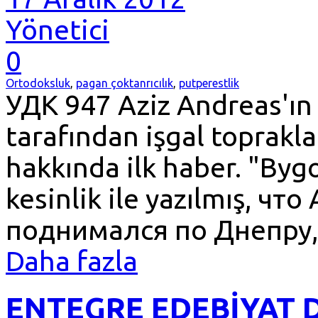
Yönetici
0
Ortodoksluk
,
pagan çoktanrıcılık
,
putperestlik
УДК 947 Aziz Andreas'ın ad
tarafından işgal toprakla
hakkında ilk haber. "Bygo
kesinlik ile yazılmış, ч
поднимался по Днепру,
Daha fazla
ENTEGRE EDEBİYAT D