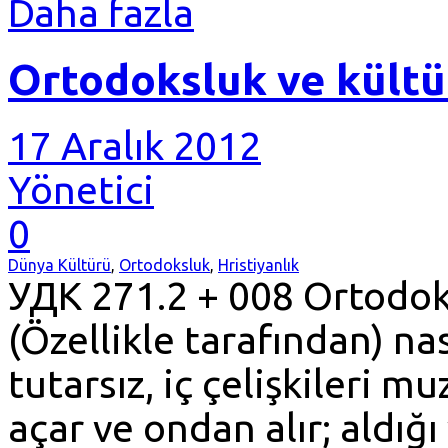
Daha fazla
Ortodoksluk ve kültür
17 Aralık 2012
Yönetici
0
Dünya Kültürü
,
Ortodoksluk
,
Hristiyanlık
УДК 271.2 + 008 Ortodo
(Özellikle tarafından) n
tutarsız, iç çelişkileri m
açar ve ondan alır; aldığ