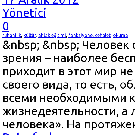
Yönetici
0
ruhanilik
,
kültür
,
ahlak eğitimi
,
fonksiyonel cehalet
,
okuma
&nbsp; &nbsp; Человек 
зрения – наиболее бес
приходит в этот мир н
своего вида, то есть,
всеми необходимыми к
жизнедеятельности, а 
человека». На протяже