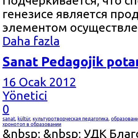
Подчёркивается, что с
генезисе является про
элементом осуществле
Daha fazla
Sanat Pedagojik pota
16 Ocak 2012
Yönetici
0
sanat
,
kültür
,
культуротворческая педагогика
,
образован
хронотоп в образовании
&nbsp; &nbsp; УДК Благо,