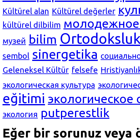
кул
Kültürel alan
Kültürel değerler
молодежное 
kültürel dilbilim
Ortodokslu
bilim
музей
sinergetika
sembol
социальн
Geleneksel Kültür
felsefe
Hristiyanlı
экологическая культура
экологиче
eğitimi
экологическое 
putperestlik
экология
Eğer bir sorunuz veya ö