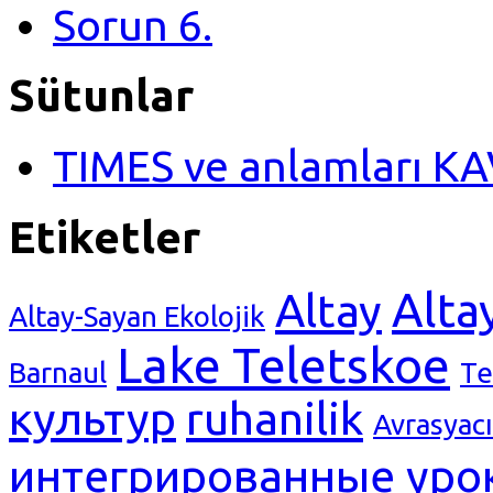
Sorun 6.
Sütunlar
TIMES ve anlamları K
Etiketler
Alta
Altay
Altay-Sayan Ekolojik
Lake Teletskoe
Barnaul
Те
культур
ruhanilik
Avrasyacı
интегрированные уро