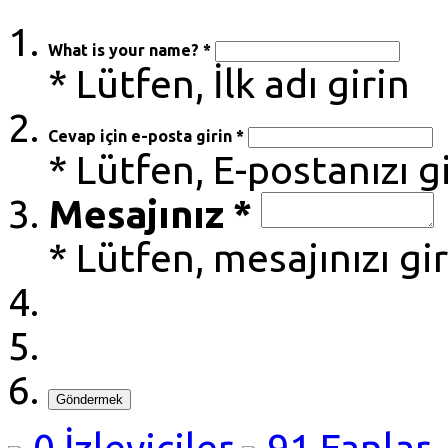
What is your name? *
* Lütfen, İlk adı girin
Cevap için e-posta girin *
* Lütfen, E-postanızı g
Mesajınız *
* Lütfen, mesajınızı gi
Göndermek
0
İzleyiciler
91
Fanlar