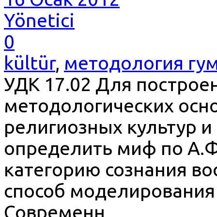
Yönetici
0
kültür
,
методология гу
УДК 17.02 Для построе
методологических осн
религиозных культур и
определить миф по А.Ф
категорию сознания во
способ моделирования 
Современн