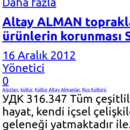
Daha fazla
Altay ALMAN toprakl
ürünlerin korunmas
16 Aralık 2012
Yönetici
0
Ağızları
,
kültür
,
Kültür Altay Almanlar
,
Rus Kültürü
УДК 316.347 Tüm çeşitlil
hayat, kendi içsel çelişk
geleneği yatmaktadır ile