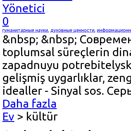
Yönetici
0
гуманитарные науки
,
духовные ценности
,
информационн
&nbsp; &nbsp; Совреме
toplumsal süreçlerin din
zapadnuyu potrebitelysk
gelişmiş uygarlıklar, zeng
idealler - Sinyal sos. С
Daha fazla
Ev
> kültür