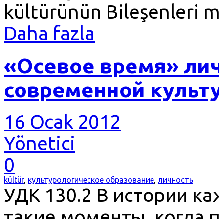
kültürünün Bileşenleri m
Daha fazla
«Осевое время» лич
современной культу
16 Ocak 2012
Yönetici
0
kültür
,
культурологическое образование
,
личность
УДК 130.2 В истории к
такие моменты, когда 