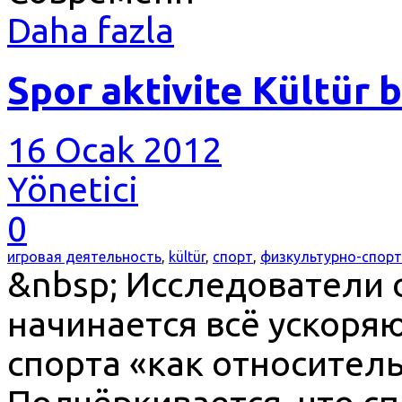
Daha fazla
Spor aktivite Kültür 
16 Ocak 2012
Yönetici
0
игровая деятельность
,
kültür
,
спорт
,
физкультурно-спорт
&nbsp; Исследователи о
начинается всё ускор
спорта «как относител