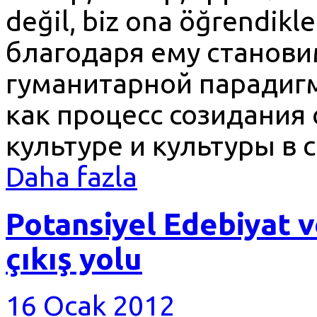
değil, biz ona öğrendikl
благодаря ему станови
гуманитарной парадигм
как процесс созидания 
культуре и культуры в с
Daha fazla
Potansiyel Edebiyat v
çıkış yolu
16 Ocak 2012