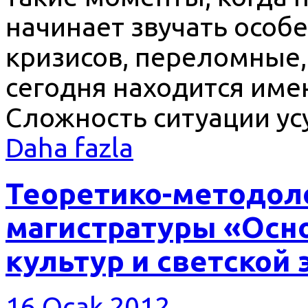
начинает звучать особ
кризисов, переломные,
сегодня находится имен
Сложность ситуации ус
Daha fazla
Теоретико-методол
магистратуры «Осн
культур и светской 
16 Ocak 2012