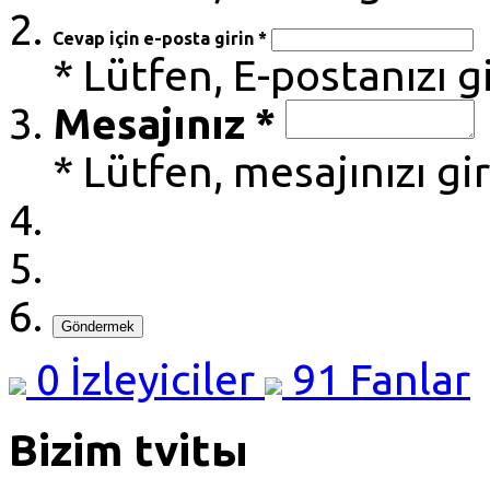
Cevap için e-posta girin *
* Lütfen, E-postanızı g
Mesajınız *
* Lütfen, mesajınızı gi
Göndermek
0
İzleyiciler
91
Fanlar
Bizim tvitы