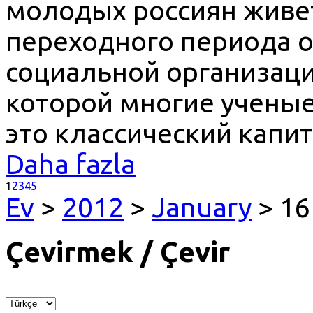
молодых россиян живет 
переходного периода о
социальной организаци
которой многие ученые
это классический капи
Daha fazla
1
2
3
4
5
Ev
>
2012
>
January
> 16
Çevirmek / Çevir