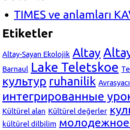
TIMES ve anlamları K
Etiketler
Alta
Altay
Altay-Sayan Ekolojik
Lake Teletskoe
Barnaul
Те
культур
ruhanilik
Avrasyacı
интегрированные уро
кул
Kültürel alan
Kültürel değerler
молодежное 
kültürel dilbilim