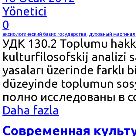
Yönetici
0
аксиологический базис государства
,
духовный маргинал
УДК 130.2 Toplumu hakk
kulturfilosofskij analizi
yasaları üzerinde farklı b
düzeyinde toplumun sos
полно исследованы в 
Daha fazla
Cовременная культ