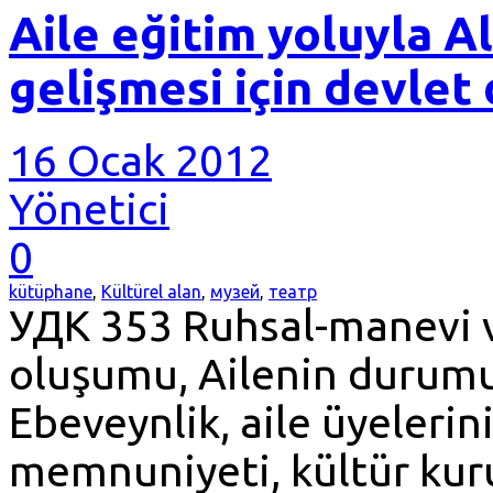
Aile eğitim yoluyla A
gelişmesi için devlet
16 Ocak 2012
Yönetici
0
kütüphane
,
Kültürel alan
,
музей
,
театр
УДК 353 Ruhsal-manevi v
oluşumu, Ailenin durumu
Ebeveynlik, aile üyelerin
memnuniyeti, kültür kuru