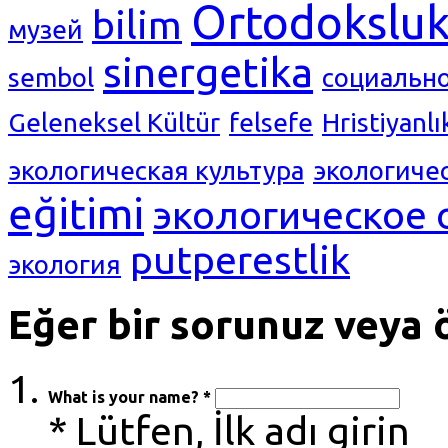
Ortodokslu
bilim
музей
sinergetika
sembol
социальн
Geleneksel Kültür
felsefe
Hristiyanlı
экологическая культура
экологиче
eğitimi
экологическое 
putperestlik
экология
Eğer bir sorunuz veya ö
What is your name? *
* Lütfen, İlk adı girin