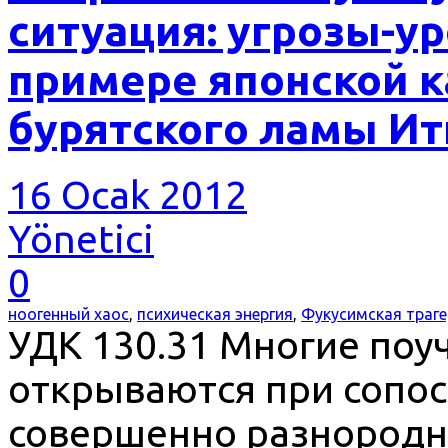
ситуация: угрозы-у
примере японской 
бурятского ламы Ити
16 Ocak 2012
Yönetici
0
ноогенный хаос
,
психическая энергия
,
Фукусимская траг
УДК 130.31 Многие по
открываются при сопос
совершенно разнородны