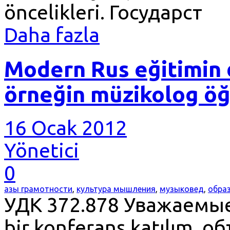
öncelikleri. Государст
Daha fazla
Modern Rus eğitimin 
örneğin müzikolog ö
16 Ocak 2012
Yönetici
0
азы грамотности
,
культура мышления
,
музыковед
,
обра
УДК 372.878 Уважаемые 
bir konferans katılım, 