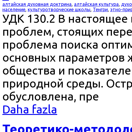
алтайская духовная доктрина
,
алтайская культура
,
духо
население
,
культуротворческие школы
,
Тенгри
,
этно-при
УДК 130.2 В настоящее
проблем, стоящих пере
проблема поиска опти
основных параметров 
общества и показател
природной среды. Ост
обусловлена, пре
Daha fazla
Теоретико-методол