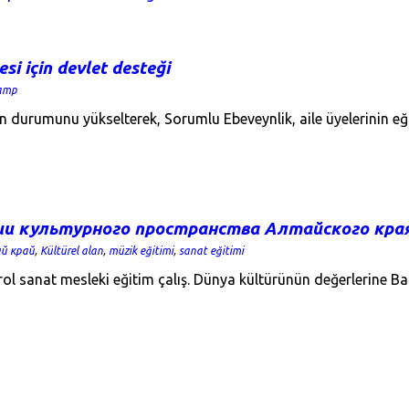
si için devlet desteği
атр
 durumunu yükselterek, Sorumlu Ebeveynlik, aile üyelerinin eğl
ии культурного пространства Алтайского кра
й край
,
Kültürel alan
,
müzik eğitimi
,
sanat eğitimi
ol sanat mesleki eğitim çalış. Dünya kültürünün değerlerine Bar