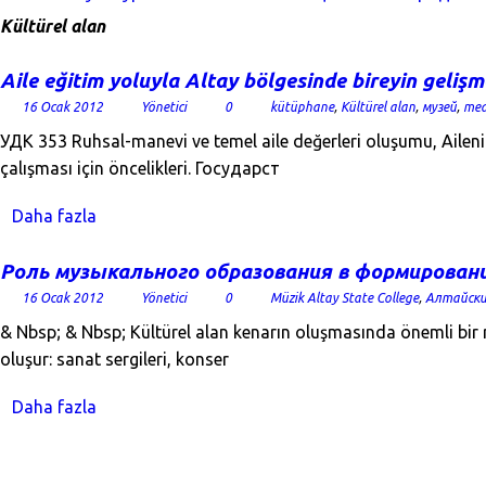
Kültürel alan
Aile eğitim yoluyla Altay bölgesinde bireyin gelişme
16 Ocak 2012
Yönetici
0
kütüphane
,
Kültürel alan
,
музей
,
те
УДК 353 Ruhsal-manevi ve temel aile değerleri oluşumu, Ailenin
çalışması için öncelikleri. Государст
Daha fazla
Роль музыкального образования в формирован
16 Ocak 2012
Yönetici
0
Müzik Altay State College
,
Алтайски
& Nbsp; & Nbsp; Kültürel alan kenarın oluşmasında önemli bir r
oluşur: sanat sergileri, konser
Daha fazla