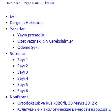
Kurucular
Yayın kurulu
İletişim
Ev
Derginin Hakkında
Yazarlar
Yayın prosedür
Özet yazmak için Gereksinimler
Ödeme Şekli
Sorunlar
Sayı 1
Sayı 2
Sayı 3
Sayı 4
Sayı 5
Sayı 6
Konferans
Ortodoksluk ve Rus kültürü, 30 Mayıs 2012 g.
Культурные и экологические ценности народов Ев