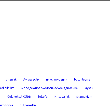
ruhanilik
Avrasyacılık
инкультурация
bütünleşme
rel dilbilim
молодежное экологическое движение
музей
o
Geleneksel Kültür
felsefe
Hristiyanlık
shamanizm
экология
putperestlik