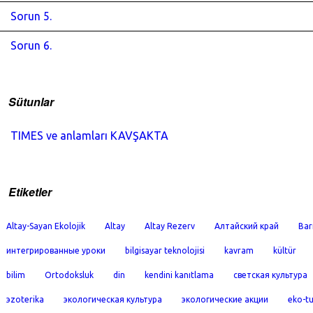
Sorun 5.
Sorun 6.
Sütunlar
TIMES ve anlamları KAVŞAKTA
Etiketler
Altay-Sayan Ekolojik
Altay
Altay Rezerv
Алтайский край
Bar
интегрированные уроки
bilgisayar teknolojisi
kavram
kültür
bilim
Ortodoksluk
din
kendini kanıtlama
светская культура
эzoterika
экологическая культура
экологические акции
eko-t