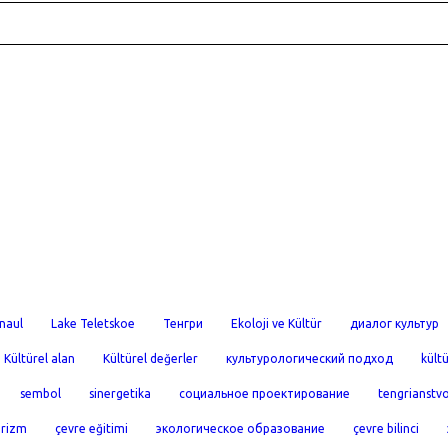
naul
Lake Teletskoe
Тенгри
Ekoloji ve Kültür
диалог культур
Kültürel alan
Kültürel değerler
культурологический подход
kültü
sembol
sinergetika
социальное проектирование
tengrianstv
urizm
çevre eğitimi
экологическое образование
çevre bilinci