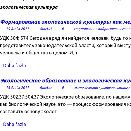
экологическая культура
Формирование экологической культуры как ме
15 Aralık 2011
Yönetici
0
социализация подрастающего по
УДК 504; 574 Сегодня вряд ли найдется человек, будь т
представитель законодательской власти, который выст
человека и общества в целом. И, т
Daha fazla
Экологическое образование и экологическая к
15 Aralık 2011
Yönetici
0
экологическая культура
,
экологи
УДК 502.37:504.37 Экологическое образование, по нашем
как биологической науке, это — процесс формирования к
составить основу эколог
Daha fazla