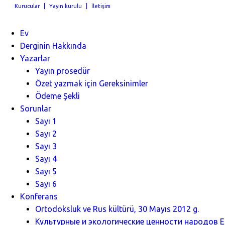
Kurucular
Yayın kurulu
İletişim
Ev
Derginin Hakkında
Yazarlar
Yayın prosedür
Özet yazmak için Gereksinimler
Ödeme Şekli
Sorunlar
Sayı 1
Sayı 2
Sayı 3
Sayı 4
Sayı 5
Sayı 6
Konferans
Ortodoksluk ve Rus kültürü, 30 Mayıs 2012 g.
Культурные и экологические ценности народов Ев