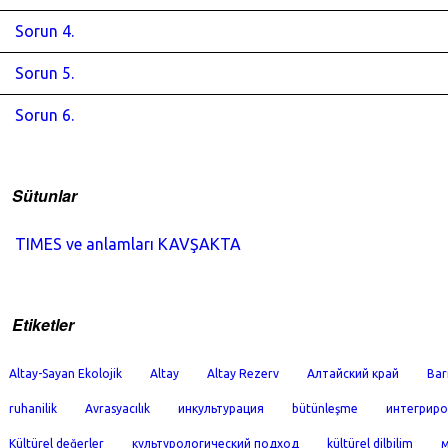
Sorun 4.
Sorun 5.
Sorun 6.
Sütunlar
TIMES ve anlamları KAVŞAKTA
Etiketler
Altay-Sayan Ekolojik
Altay
Altay Rezerv
Алтайский край
Bar
ruhanilik
Avrasyacılık
инкультурация
bütünleşme
интегриро
Kültürel değerler
культурологический подход
kültürel dilbilim
м