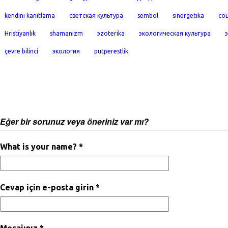
kendini kanıtlama
светская культура
sembol
sinergetika
со
Hristiyanlık
shamanizm
эzoterika
экологическая культура
çevre bilinci
экология
putperestlik
Eğer bir sorunuz veya öneriniz var mı?
What is your name? *
Cevap için e-posta girin *