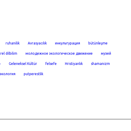
ruhanilik
Avrasyacılık
инкультурация
bütünleşme
rel dilbilim
молодежное экологическое движение
музей
o
Geleneksel Kültür
felsefe
Hristiyanlık
shamanizm
экология
putperestlik