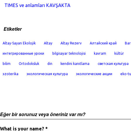
TIMES ve anlamları KAVŞAKTA
Etiketler
Altay-Sayan Ekolojik
Altay
Altay Rezerv
Алтайский край
Bar
интегрированные уроки
bilgisayar teknolojisi
kavram
kültür
bilim
Ortodoksluk
din
kendini kanıtlama
светская культура
эzoterika
экологическая культура
экологические акции
eko-t
Eğer bir sorunuz veya öneriniz var mı?
What is your name? *