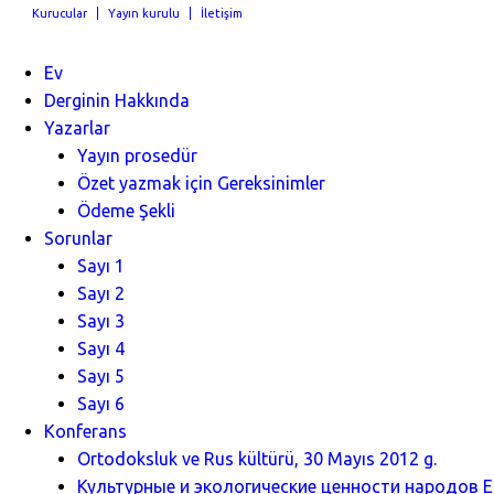
Kurucular
Yayın kurulu
İletişim
Ev
Derginin Hakkında
Yazarlar
Yayın prosedür
Özet yazmak için Gereksinimler
Ödeme Şekli
Sorunlar
Sayı 1
Sayı 2
Sayı 3
Sayı 4
Sayı 5
Sayı 6
Konferans
Ortodoksluk ve Rus kültürü, 30 Mayıs 2012 g.
Культурные и экологические ценности народов Ев