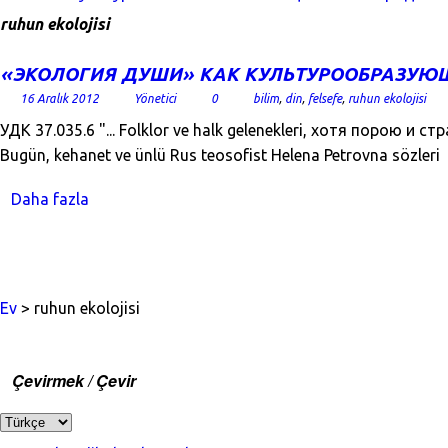
ruhun ekolojisi
«ЭКОЛОГИЯ ДУШИ» КАК КУЛЬТУРООБРАЗУЮ
16 Aralık 2012
Yönetici
0
bilim
,
din
,
felsefe
,
ruhun ekolojisi
УДК 37.035.6 "... Folklor ve halk gelenekleri, хотя порою 
Bugün, kehanet ve ünlü Rus teosofist Helena Petrovna sözleri
Daha fazla
Ev
> ruhun ekolojisi
Çevirmek / Çevir