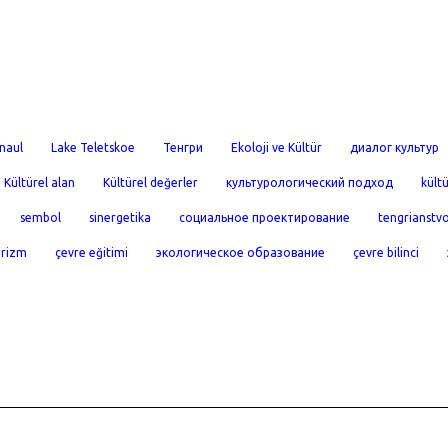
naul
Lake Teletskoe
Тенгри
Ekoloji ve Kültür
диалог культур
Kültürel alan
Kültürel değerler
культурологический подход
kültü
sembol
sinergetika
социальное проектирование
tengrianstv
urizm
çevre eğitimi
экологическое образование
çevre bilinci