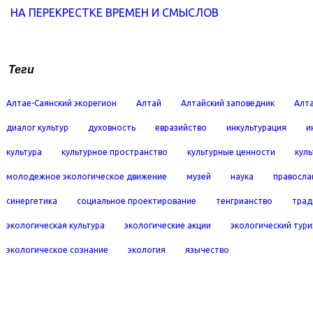
НА ПЕРЕКРЕСТКЕ ВРЕМЕН И СМЫСЛОВ
Теги
Алтае-Саянский экорегион
Алтай
Алтайский заповедник
Алта
диалог культур
духовность
евразийство
инкультурация
и
культура
культурное пространство
культурные ценности
кул
молодежное экологическое движение
музей
наука
правосла
синергетика
социальное проектирование
тенгрианство
трад
экологическая культура
экологические акции
экологический тур
экологическое сознание
экология
язычество