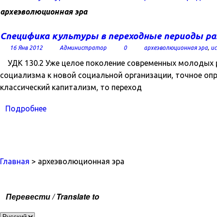
археэволюционная эра
Специфика культуры в переходные периоды ра
16 Янв 2012
Администратор
0
археэволюционная эра
,
ис
УДК 130.2 Уже целое поколение современных молодых рос
социализма к новой социальной организации, точное опр
классический капитализм, то переход
Подробнее
Главная
> археэволюционная эра
Перевести / Translate to