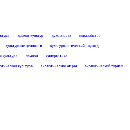
льтура
диалог культур
духовность
евразийство
культурные ценности
культурологический подход
я культура
символ
синергетика
огическая культура
экологические акции
экологический туризм