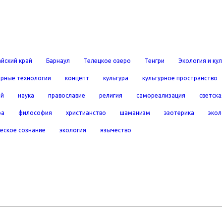
йский край
Барнаул
Телецкое озеро
Тенгри
Экология и ку
рные технологии
концепт
культура
культурное пространство
ей
наука
православие
религия
самореализация
светска
ра
философия
христианство
шаманизм
эзотерика
экол
еское сознание
экология
язычество