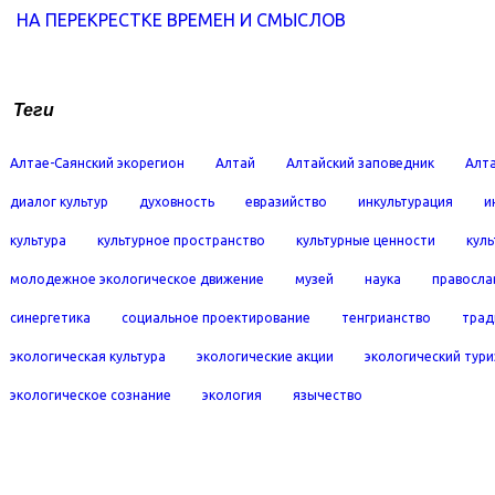
НА ПЕРЕКРЕСТКЕ ВРЕМЕН И СМЫСЛОВ
Теги
Алтае-Саянский экорегион
Алтай
Алтайский заповедник
Алта
диалог культур
духовность
евразийство
инкультурация
и
культура
культурное пространство
культурные ценности
кул
молодежное экологическое движение
музей
наука
правосла
синергетика
социальное проектирование
тенгрианство
трад
экологическая культура
экологические акции
экологический тур
экологическое сознание
экология
язычество