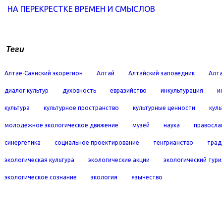
НА ПЕРЕКРЕСТКЕ ВРЕМЕН И СМЫСЛОВ
Теги
Алтае-Саянский экорегион
Алтай
Алтайский заповедник
Алта
диалог культур
духовность
евразийство
инкультурация
и
культура
культурное пространство
культурные ценности
кул
молодежное экологическое движение
музей
наука
правосла
синергетика
социальное проектирование
тенгрианство
трад
экологическая культура
экологические акции
экологический тур
экологическое сознание
экология
язычество