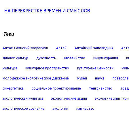
НА ПЕРЕКРЕСТКЕ ВРЕМЕН И СМЫСЛОВ
Теги
Алтае-Саянский экорегион
Алтай
Алтайский заповедник
Алта
диалог культур
духовность
евразийство
инкультурация
и
культура
культурное пространство
культурные ценности
кул
молодежное экологическое движение
музей
наука
правосла
синергетика
социальное проектирование
тенгрианство
трад
экологическая культура
экологические акции
экологический тур
экологическое сознание
экология
язычество