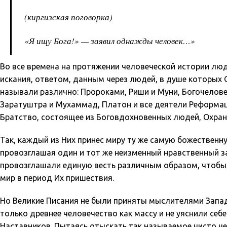
(киргизская поговорка)
«Я ищу Бога!» — заявил однажды человек…»
Во все времена на протяжении человеческой истории люд
искания, ответом, данным через людей, в душе которых 
называли различно: Пророками, Риши и Муни, Богочелов
Заратуштра и Мухаммад, Платон и все деятели Реформац
Братство, состоящее из Боговдохновенных людей, Охран
Так, каждый из Них принес миру ту же самую божественн
провозглашая один и тот же неизменный нравственный з
провозглашали единую весть различным образом, чтобы 
мир в период Их пришествия.
Но Великие Писания не были приняты мыслителями Запад
только древнее человечество как массу и не уяснили себе
Наставников. Пытаясь отыскать так называемое чисто ч