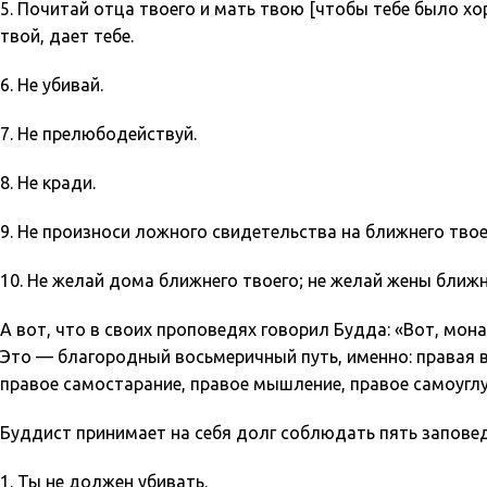
5. Почитай отца твоего и мать твою [чтобы тебе было хо
твой, дает тебе.
6. Не убивай.
7. Не прелюбодействуй.
8. Не кради.
9. Не произноси ложного свидетельства на ближнего твое
10. Не желай дома ближнего твоего; не желай жены ближн
А вот, что в своих проповедях говорил Будда: «Вот, мон
Это — благородный восьмеричный путь, именно: правая ве
правое самостарание, правое мышление, правое самоуглу
Буддист принимает на себя долг соблюдать пять заповед
1. Ты не должен убивать.