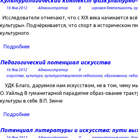
Культурологический контекст физкультурно
16 Янв 2012
Администратор
0
игровая деятельность
,
ку
Исследователи отмечают, что с XIX века начинается вс
культуры». Подчёркивается, что спорт в историческом 
культурного
Подробнее
Педагогический потенциал искусства
16 Янв 2012
Администратор
0
искусство
,
культура
,
культуротворческая педагогика
,
образование
,
педа
УДК Благо, даруемое нам искусством, не в том, чему мы
О. Уайльд В гуманитарной парадигме образ-ование тракту
культуры в себе. В.П. Зинче
Подробнее
Потенциал литературы и искусства: пути выхо
16 Янв 2012
Администратор
0
гуманитарные науки
,
дух