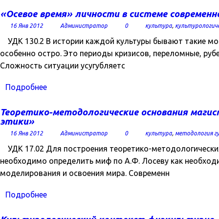
«Осевое время» личности в системе современн
16 Янв 2012
Администратор
0
культура
,
культурологич
УДК 130.2 В истории каждой культуры бывают такие мом
особенно остро. Это периоды кризисов, переломные, руб
Сложность ситуации усугубляетс
Подробнее
Теоретико-методологические основания маги
этики»
16 Янв 2012
Администратор
0
культура
,
методология г
УДК 17.02 Для построения теоретико-методологических 
необходимо определить миф по А.Ф. Лосеву как необход
моделирования и освоения мира. Современн
Подробнее