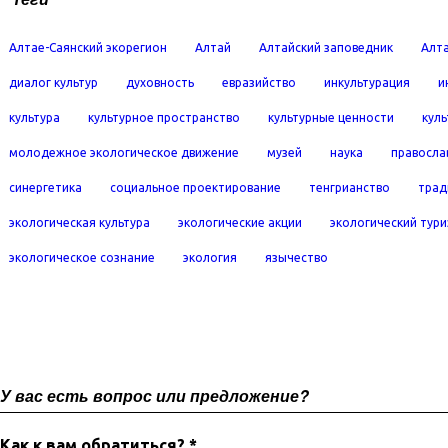
Алтае-Саянский экорегион
Алтай
Алтайский заповедник
Алта
диалог культур
духовность
евразийство
инкультурация
и
культура
культурное пространство
культурные ценности
кул
молодежное экологическое движение
музей
наука
правосла
синергетика
социальное проектирование
тенгрианство
трад
экологическая культура
экологические акции
экологический тур
экологическое сознание
экология
язычество
У вас есть вопрос или предложение?
Как к вам обратиться? *