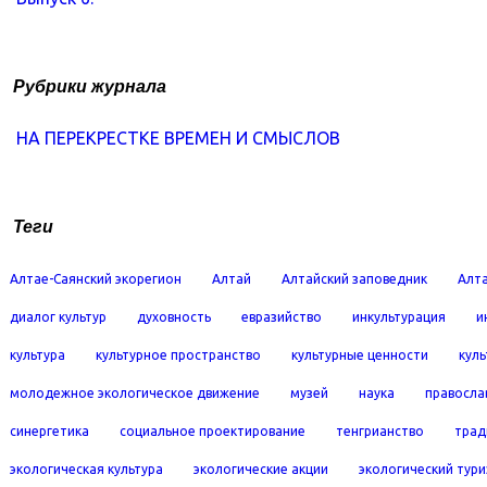
Рубрики журнала
НА ПЕРЕКРЕСТКЕ ВРЕМЕН И СМЫСЛОВ
Теги
Алтае-Саянский экорегион
Алтай
Алтайский заповедник
Алта
диалог культур
духовность
евразийство
инкультурация
и
культура
культурное пространство
культурные ценности
кул
молодежное экологическое движение
музей
наука
правосла
синергетика
социальное проектирование
тенгрианство
трад
экологическая культура
экологические акции
экологический тур