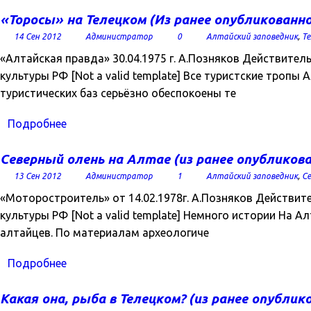
«Торосы» на Телецком (Из ранее опубликованно
14 Сен 2012
Администратор
0
Алтайский заповедник
,
Те
«Алтайская правда» 30.04.1975 г. А.Позняков Действите
культуры РФ [Not a valid template] Все туристские тропы
туристических баз серьёзно обеспокоены те
Подробнее
Северный олень на Алтае (из ранее опубликова
13 Сен 2012
Администратор
1
Алтайский заповедник
,
Се
«Моторостроитель» от 14.02.1978г. А.Позняков Действит
культуры РФ [Not a valid template] Немного истории На 
алтайцев. По материалам археологиче
Подробнее
Какая она, рыба в Телецком? (из ранее опублик