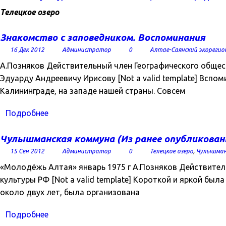
Телецкое озеро
Знакомство с заповедником. Воспоминания
16 Дек 2012
Администратор
0
Алтае-Саянский экорегио
А.Позняков Действительный член Географического обще
Эдуарду Андреевичу Ирисову [Not a valid template] Вспо
Калининграде, на западе нашей страны. Совсем
Подробнее
Чулышманская коммуна (Из ранее опубликован
15 Сен 2012
Администратор
0
Телецкое озеро
,
Чулышман
«Молодёжь Алтая» январь 1975 г А.Позняков Действител
культуры РФ [Not a valid template] Короткой и яркой бы
около двух лет, была организована
Подробнее