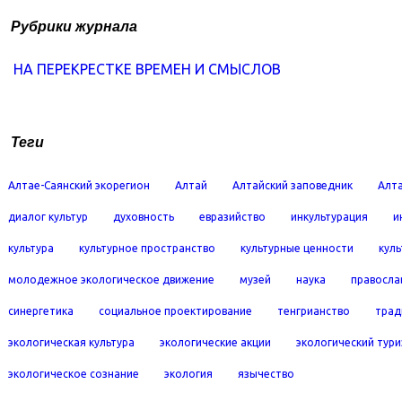
Рубрики журнала
НА ПЕРЕКРЕСТКЕ ВРЕМЕН И СМЫСЛОВ
Теги
Алтае-Саянский экорегион
Алтай
Алтайский заповедник
Алта
диалог культур
духовность
евразийство
инкультурация
и
культура
культурное пространство
культурные ценности
кул
молодежное экологическое движение
музей
наука
правосла
синергетика
социальное проектирование
тенгрианство
трад
экологическая культура
экологические акции
экологический тур
экологическое сознание
экология
язычество