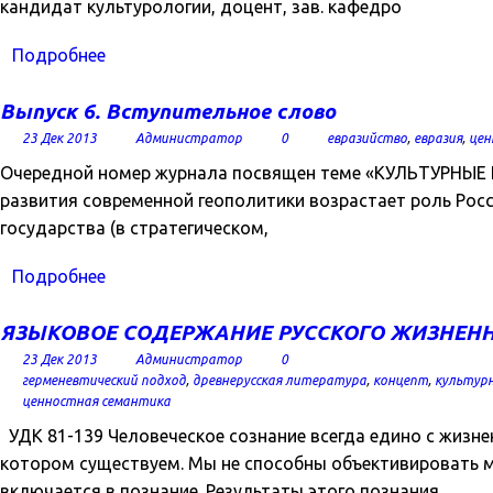
кандидат культурологии, доцент, зав. кафедро
Подробнее
Выпуск 6. Вступительное слово
23 Дек 2013
Администратор
0
евразийство
,
евразия
,
цен
Очередной номер журнала посвящен теме «КУЛЬТУРНЫ
развития современной геополитики возрастает роль Рос
государства (в стратегическом,
Подробнее
ЯЗЫКОВОЕ СОДЕРЖАНИЕ РУССКОГО ЖИЗНЕННО
23 Дек 2013
Администратор
0
герменевтический подход
,
древнерусская литература
,
концепт
,
культур
ценностная семантика
УДК 81-139 Человеческое сознание всегда едино с жизн
котором существуем. Мы не способны объективировать мир
включается в познание. Результаты этого познания