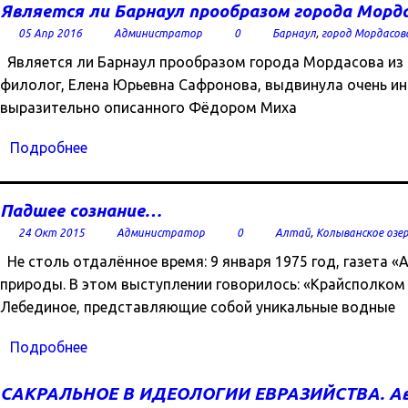
Является ли Барнаул прообразом города Морд
05 Апр 2016
Администратор
0
Барнаул
,
город Мордасов
Является ли Барнаул прообразом города Мордасова из 
филолог, Елена Юрьевна Сафронова, выдвинула очень ин
выразительно описанного Фёдором Миха
Подробнее
Падшее сознание…
24 Окт 2015
Администратор
0
Алтай
,
Колыванское озе
Не столь отдалённое время: 9 января 1975 год, газета 
природы. В этом выступлении говорилось: «Крайсполком
Лебединое, представляющие собой уникальные водные
Подробнее
САКРАЛЬНОЕ В ИДЕОЛОГИИ ЕВРАЗИЙСТВА. А