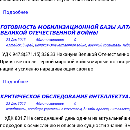
Подробнее
ГОТОВНОСТЬ МОБИЛИЗАЦИОННОЙ БАЗЫ АЛТА
ВЕЛИКОЙ ОТЕЧЕСТВЕННОЙ ВОЙНЫ
23 Дек 2013
Администратор
0
Алтайский край
,
Великая Отечественная война
,
военный госпиталь
,
мед
УДК 947.8(571.15):356.33 Накануне Великой Отечествен
Принятые после Первой мировой войны мирные договоры
наций и усиленно наращивающих свои во
Подробнее
КРИТИЧЕСКОЕ ОБСЛЕДОВАНИЕ ИНТЕЛЛЕКТУАЛ
23 Дек 2013
Администратор
0
валидность
,
всеобщее управление качеством
,
дизайн-проект
,
интеллект
УДК 801.7 На сегодняшний день одним из актуальнейших 
подходов к осмыслению и описанию сущности знания. Вм