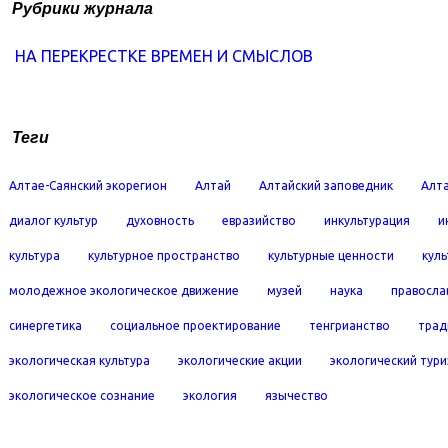
Рубрики журнала
НА ПЕРЕКРЕСТКЕ ВРЕМЕН И СМЫСЛОВ
Теги
Алтае-Саянский экорегион
Алтай
Алтайский заповедник
Алта
диалог культур
духовность
евразийство
инкультурация
и
культура
культурное пространство
культурные ценности
кул
молодежное экологическое движение
музей
наука
правосла
синергетика
социальное проектирование
тенгрианство
трад
экологическая культура
экологические акции
экологический тур
экологическое сознание
экология
язычество