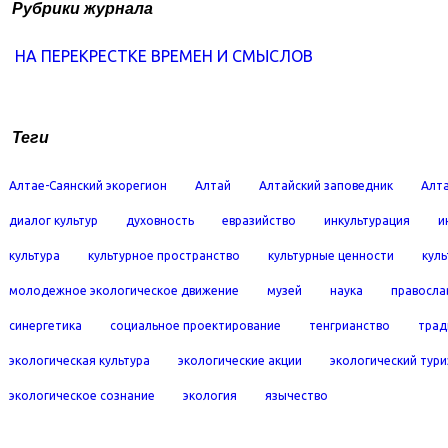
Рубрики журнала
НА ПЕРЕКРЕСТКЕ ВРЕМЕН И СМЫСЛОВ
Теги
Алтае-Саянский экорегион
Алтай
Алтайский заповедник
Алта
диалог культур
духовность
евразийство
инкультурация
и
культура
культурное пространство
культурные ценности
кул
молодежное экологическое движение
музей
наука
правосла
синергетика
социальное проектирование
тенгрианство
трад
экологическая культура
экологические акции
экологический тур
экологическое сознание
экология
язычество