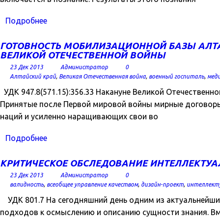
Подробнее
ГОТОВНОСТЬ МОБИЛИЗАЦИОННОЙ БАЗЫ АЛТА
ВЕЛИКОЙ ОТЕЧЕСТВЕННОЙ ВОЙНЫ
23 Дек 2013
Администратор
0
Алтайский край
,
Великая Отечественная война
,
военный госпиталь
,
мед
УДК 947.8(571.15):356.33 Накануне Великой Отечествен
Принятые после Первой мировой войны мирные договоры
наций и усиленно наращивающих свои во
Подробнее
КРИТИЧЕСКОЕ ОБСЛЕДОВАНИЕ ИНТЕЛЛЕКТУАЛ
23 Дек 2013
Администратор
0
валидность
,
всеобщее управление качеством
,
дизайн-проект
,
интеллект
УДК 801.7 На сегодняшний день одним из актуальнейших 
подходов к осмыслению и описанию сущности знания. Вм