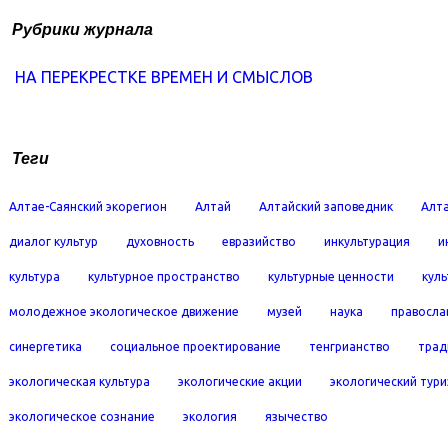
Рубрики журнала
НА ПЕРЕКРЕСТКЕ ВРЕМЕН И СМЫСЛОВ
Теги
Алтае-Саянский экорегион
Алтай
Алтайский заповедник
Алта
диалог культур
духовность
евразийство
инкультурация
и
культура
культурное пространство
культурные ценности
кул
молодежное экологическое движение
музей
наука
правосла
синергетика
социальное проектирование
тенгрианство
трад
экологическая культура
экологические акции
экологический тур
экологическое сознание
экология
язычество