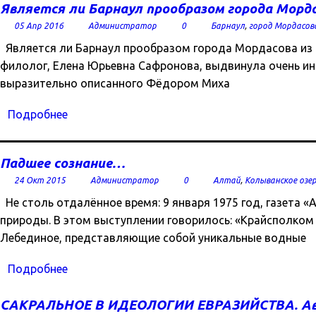
Является ли Барнаул прообразом города Морд
05 Апр 2016
Администратор
0
Барнаул
,
город Мордасов
Является ли Барнаул прообразом города Мордасова из 
филолог, Елена Юрьевна Сафронова, выдвинула очень ин
выразительно описанного Фёдором Миха
Подробнее
Падшее сознание…
24 Окт 2015
Администратор
0
Алтай
,
Колыванское озе
Не столь отдалённое время: 9 января 1975 год, газета 
природы. В этом выступлении говорилось: «Крайсполком
Лебединое, представляющие собой уникальные водные
Подробнее
САКРАЛЬНОЕ В ИДЕОЛОГИИ ЕВРАЗИЙСТВА. А