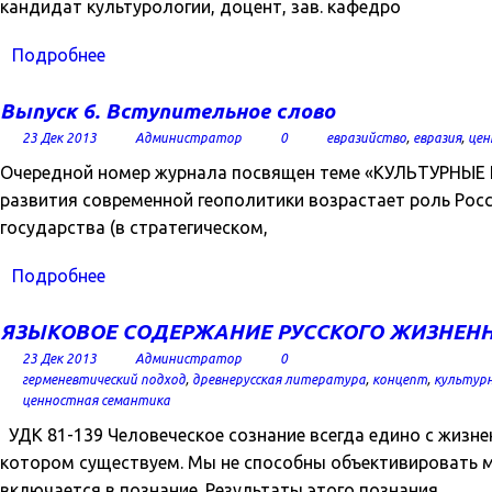
кандидат культурологии, доцент, зав. кафедро
Подробнее
Выпуск 6. Вступительное слово
23 Дек 2013
Администратор
0
евразийство
,
евразия
,
цен
Очередной номер журнала посвящен теме «КУЛЬТУРНЫ
развития современной геополитики возрастает роль Рос
государства (в стратегическом,
Подробнее
ЯЗЫКОВОЕ СОДЕРЖАНИЕ РУССКОГО ЖИЗНЕННО
23 Дек 2013
Администратор
0
герменевтический подход
,
древнерусская литература
,
концепт
,
культур
ценностная семантика
УДК 81-139 Человеческое сознание всегда едино с жизн
котором существуем. Мы не способны объективировать мир
включается в познание. Результаты этого познания