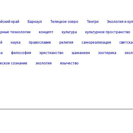
йский край
Барнаул
Телецкое озеро
Тенгри
Экология и ку
рные технологии
концепт
культура
культурное пространство
ей
наука
православие
религия
самореализация
светска
ра
философия
христианство
шаманизм
эзотерика
экол
еское сознание
экология
язычество