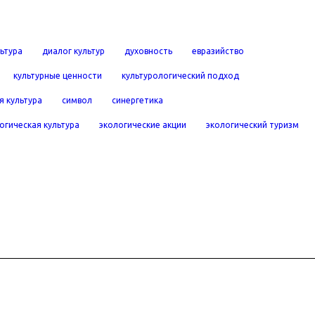
льтура
диалог культур
духовность
евразийство
культурные ценности
культурологический подход
я культура
символ
синергетика
огическая культура
экологические акции
экологический туризм