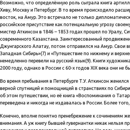
Возможно, что определённую роль сыграла книга артилл
Хиву, Москву и Петербург. В то время происходило расши
восток, на Амур. Это встречало не только дипломатичес
российское присутствие как потенциальную угрозу своему
мистер Аткинсон в 1846 – 1853 годах прошел по Уралу, Сиб
современного Казахстана. Заинтересованный продвижени
Джунгарского Алатау, потом отправился на Амур. Свои в
Западная Сибирь»(7) и «Путешествие по нижнему и верхнему
немедленно перевели на русский язык(9). Книги художник
2000 году, однако в России с 60-х годов XIX века они не б
Во время пребывания в Петербурге Т.У. Аткинсон женился
верной спутницей и помощницей в странствиях по Сибир
об этом путешествии, но её книга «Воспоминания о Татар
переведена и никогда не издавалась в России. Более тог
Конечно, вполне понятно пренебрежение к сочинениям же
внимания. А уж книгу бывшей гувернантки никак нельзя п