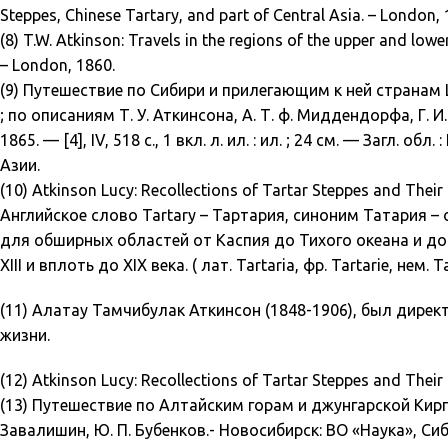
Steppes, Chinese Tartary, and part of Central Asia. – London, 
(8) T.W. Atkinson: Travels in the regions of the upper and low
– London, 1860.
(9) Путешествие по Сибири и прилегающим к ней странам Цен
; по описаниям Т. У. Аткинсона, А. Т. ф. Миддендорфа, Г. И. 
1865. — [4], IV, 518 с., 1 вкл. л. ил. : ил. ; 24 см. — Загл
Азии.
(10) Atkinson Lucy: Recollections of Tartar Steppes and Their
Английское слово Tartary – Тартария, синоним Татария –
для обширных областей от Каспия до Тихого океана и до
XIII и вплоть до XIX века. ( лат. Tartaria, фр. Tartarie, нем. Ta
(11) Алатау Тамчибулак Аткинсон (1848-1906), был дире
жизни.
(12) Atkinson Lucy: Recollections of Tartar Steppes and Their 
(13) Путешествие по Алтайским горам и джунгарской Киргизско
Завалишин, Ю. П. Бубенков.- Новосибирск: ВО «Наука», Сиб