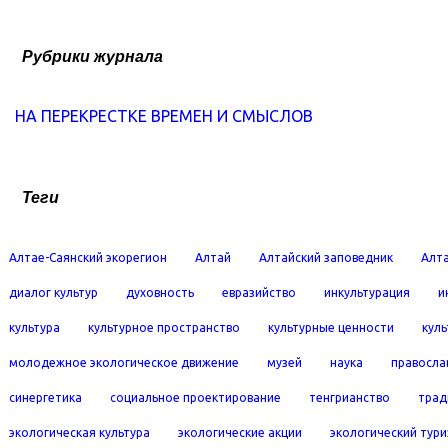
Рубрики журнала
НА ПЕРЕКРЕСТКЕ ВРЕМЕН И СМЫСЛОВ
Теги
Алтае-Саянский экорегион
Алтай
Алтайский заповедник
Алта
диалог культур
духовность
евразийство
инкультурация
и
культура
культурное пространство
культурные ценности
кул
молодежное экологическое движение
музей
наука
правосла
синергетика
социальное проектирование
тенгрианство
трад
экологическая культура
экологические акции
экологический тур