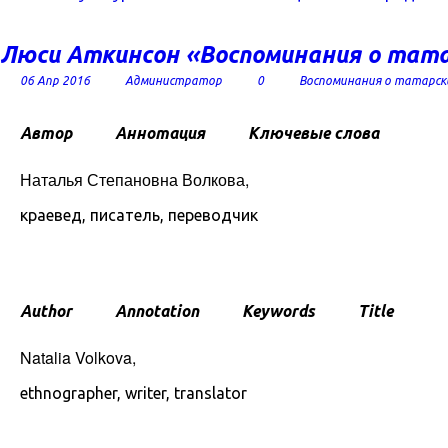
Люси Аткинсон «Воспоминания о тата
Об
авторе
06 Апр 2016
Администратор
0
Воспоминания о татарск
Автор
Аннотация
Ключевые слова
Наталья Степановна Волкова,
краевед, писатель, переводчик
Author
Annotation
Keywords
Title
Natalia Volkova,
ethnographer, writer, translator