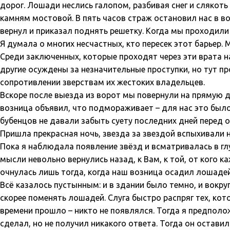
дорог. Лошади неслись галопом, разбивая снег и слякоть 
камням мостовой. В пять часов страж остановил нас в в
вернул и приказал поднять решетку. Когда мы проходили
Я думала о многих несчастных, кто пересек этот барьер. 
Среди заключенных, которые проходят через эти врата на
другие осуждены за незначительные проступки, но тут пр
сопротивлении зверствам их жестоких владельцев.
Вскоре после выезда из ворот мы повернули на прямую 
возница объявил, что подмораживает – для нас это был
бубенцов не давали забыть суету последних дней перед
Пришла прекрасная ночь, звезда за звездой вспыхивали н
Пока я наблюдала появление звёзд и всматривалась в гл
мысли невольно вернулись назад, к Вам, к той, от кого к
очнулась лишь тогда, когда наш возница осадил лошадей
Всё казалось пустынным: и в здании было темно, и вокр
скорее поменять лошадей. Слуга быстро распряг тех, кото
времени прошло – никто не появлялся. Тогда я предполо
сделал, но не получил никакого ответа. Тогда он оставил