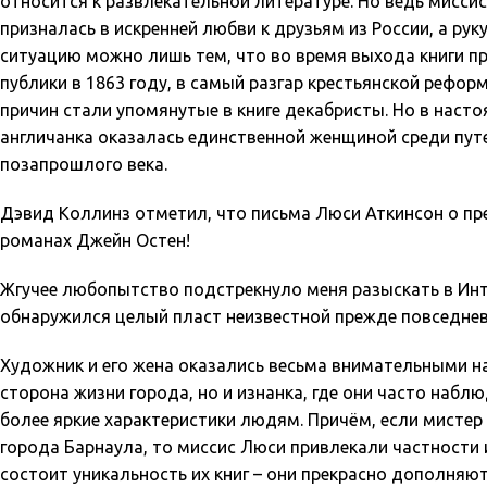
относится к развлекательной литературе. Но ведь мисс
призналась в искренней любви к друзьям из России, а ру
ситуацию можно лишь тем, что во время выхода книги пр
публики в 1863 году, в самый разгар крестьянской рефо
причин стали упомянутые в книге декабристы. Но в насто
англичанка оказалась единственной женщиной среди пут
позапрошлого века.
Дэвид Коллинз отметил, что письма Люси Аткинсон о пр
романах Джейн Остен!
Жгучее любопытство подстрекнуло меня разыскать в Интер
обнаружился целый пласт неизвестной прежде повседнев
Художник и его жена оказались весьма внимательными н
сторона жизни города, но и изнанка, где они часто набл
более яркие характеристики людям. Причём, если мистер
города Барнаула, то миссис Люси привлекали частности 
состоит уникальность их книг – они прекрасно дополняют