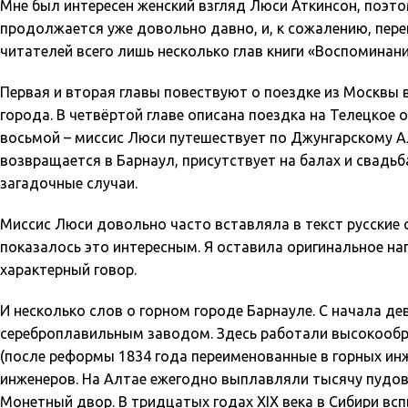
Мне был интересен женский взгляд Люси Аткинсон, поэто
продолжается уже довольно давно, и, к сожалению, пер
читателей всего лишь несколько глав книги «Воспоминани
Первая и вторая главы повествуют о поездке из Москвы в
города. В четвёртой главе описана поездка на Телецкое 
восьмой – миссис Люси путешествует по Джунгарскому Ал
возвращается в Барнаул, присутствует на балах и свадьб
загадочные случаи.
Миссис Люси довольно часто вставляла в текст русские с
показалось это интересным. Я оставила оригинальное нап
характерный говор.
И несколько слов о горном городе Барнауле. С начала д
сереброплавильным заводом. Здесь работали высокообр
(после реформы 1834 года переименованные в горных инж
инженеров. На Алтае ежегодно выплавляли тысячу пудов 
Монетный двор. В тридцатых годах XIX века в Сибири всп