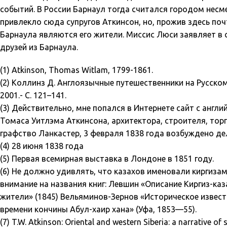
событий. В России Барнаул тогда считался городом несме
привлекло сюда супругов Аткинсон, но, прожив здесь по
Барнаула являются его жители. Миссис Люси заявляет в 
друзей из Барнаула.
(1) Atkinson, Thomas Witlam, 1799-1861.
(2) Коллинз Д. Англоязычные путешественники на Русском А
2001.- С. 121–141.
(3) Действительно, мне попался в Интернете сайт с англ
Томаса Уитлэма Аткинсона, архитектора, строителя, тор
графство Ланкастер, 3 февраля 1838 года возбуждено де
(4) 28 июня 1838 года
(5) Первая всемирная выставка в Лондоне в 1851 году.
(6) Не должно удивлять, что казахов именовали киргизам
внимание на названия книг: Левшин «Описание Киргиз-казач
жители» (1845) Вельяминов-Зернов «Историческое извести
времени кончины Абул-хаир хана» (Уфа, 1853—55).
(7) T.W. Atkinson: Oriental and western Siberia: a narrative of