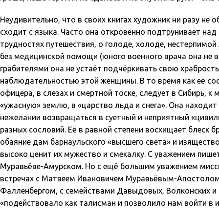
Неудивительно, что в своих книгах художник ни разу не о
сходит с языка. Часто она откровенно подтрунивает над
трудностях путешествия, о голоде, холоде, нестерпимой 
без медицинской помощи (юного военного врача она не в
грабителями она не устаёт подчёркивать свою храбрость 
наблюдательностью этой женщины. В то время как её соо
офицера, в слезах и смертной тоске, следует в Сибирь, к
«ужасную» землю, в «царство льда и снега». Она находит
нежелании возвращаться в суетный и неприятный «циви
разных сословий. Её в равной степени восхищает блеск
обаяние дам барнаульского «высшего света» и изящество
высоко ценит их мужество и смекалку. С уважением пише
Муравьёве-Амурском. Но с ещё большим уважением мисси
встречах с Матвеем Ивановичем Муравьёвым-Апостолом
Фалленбергом, с семействами Давыдовых, Волконских и Т
«подействовало как талисман и позволило нам войти в их