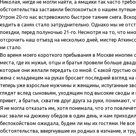
Николая, нигде не могли найти, а ямщики так часто требов
обстоятельства заставили беспокоиться о нашем путешес
Утром 20-го нас встревожило быстрое таяние снега. Вск
ездить в санях стало затруднительно. Однако мы не отс
поездки, перед полуночью 21-го. Несмотря на то, что м
отсрочить наш отъезд на несколько дней, мистер Аткинс
ни стало.
Во время моего короткого пребывания в Москве многим с
места, где их мужья, отцы и братья провели больше двад
которые они желали передать со мной. С какой грустью 
жена с младенцем на руках бросает последний взгляд на 
теперь уже взрослые мужчины и женщины, испуганные зво
глядят вслед сыновьям, уходящим под высокие своды и 
привет, а братья, схватив друг друга за руки, понимают, 
Я не могла отказать им, хотя понимала, что это повлечё
нас звали на дюжину обедов в один день, и нам приходи
беспокойством ожидала, будем ли мы их гостями. Не все 
обстоятельства, ввергнувшие их родных в изгнание, и т