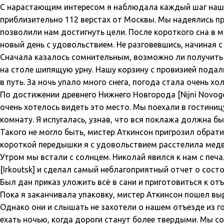
С нарастающим интересом я наблюдала каждый шаг нашей 
приблизительно 112 верстах от Москвы. Мы надеялись пр
позволили нам достигнуть цели. После короткого сна в 
новый день с удовольствием. Не разговевшись, начиная с
Сначала казалось сомнительным, возможно ли получить с
на столе шипящую урну. Нашу корзину с провизией подал
в путь. За ночь упало много снега, погода стала очень х
По достижении древнего Нижнего Новгорода [Nijni Novog
очень хотелось видеть это место. Мы поехали в гостиниц
комнату. Я испугалась, узнав, что вся поклажа должна быт
Такого не могло быть, мистер Аткинсон пригрозил обратит
короткой передышки я с удовольствием расстелила медв
Утром мы встали с солнцем. Николай явился к нам с печ
[Irkoutsk] и сделал самый неблагоприятный отчет о сост
Был дан приказ уложить всё в сани и приготовиться к отъ
Пока я заканчивала упаковку, мистер Аткинсон пошел выр
Однако они и слышать не захотели о нашем отъезде из г
ехать ночью, когда дороги станут более твердыми. Мы со