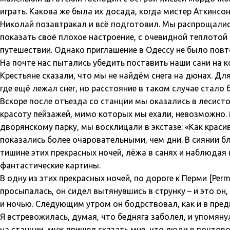
играть. Какова же была их досада, когда мистер Аткинсон
Николай позавтракал и всё подготовил. Мы распрощалис
показать своё плохое настроение, с очевидной теплотой
путешествии. Однако приглашение в Одессу не было повт
На почте нас пытались убедить поставить наши сани на к
Крестьяне сказали, что мы не найдём снега на дюнах. Дл
где ещё лежал снег, но расстояние в таком случае стало 
Вскоре после отъезда со станции мы оказались в лесист
красоту пейзажей, мимо которых мы ехали, невозможно.
дворянскому парку, мы восклицали в экстазе: «Как крас
показались более очаровательными, чем дни. В сиянии бл
тишине этих прекрасных ночей, лёжа в санях и наблюда
фантастические картины.
В одну из этих прекрасных ночей, по дороге к Перми [Perm
просыпалась, он сидел вытянувшись в струнку – и это он
и ночью. Следующим утром он бодрствовал, как и в преды
Я встревожилась, думая, что бедняга заболел, и упомяну
на станции, муж пришел сказать мне, что люди в почтово