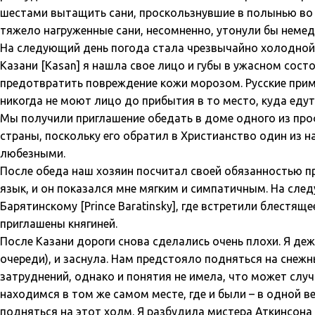
шестами вытащить сани, проскользнувшие в полынью во л
тяжело нагруженные сани, несомненно, утонули бы немед
На следующий день погода стала чрезвычайно холодной,
Казани [Kasan] я нашла свое лицо и губы в ужасном сост
предотвратить повреждение кожи морозом. Русские прим
никогда не моют лицо до прибытия в то место, куда едут
Мы получили приглашение обедать в доме одного из проф
страны, поскольку его обратил в Христианство один из на
любезными.
После обеда наш хозяин посчитал своей обязанностью пр
язык, и он показался мне мягким и симпатичным. На след
Барятинскому [Prince Baratinsky], где встретили блестя
приглашены княгиней.
После Казани дороги снова сделались очень плохи. Я деж
очереди), и заснула. Нам предстояло подняться на снежн
затруднений, однако и понятия не имела, что может случ
находимся в том же самом месте, где и были – в одной в
подняться на этот холм. Я разбудила мистера Аткинсона 