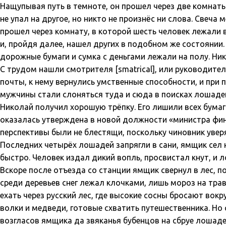
Нащупывая путь в темноте, он прошел через две комнаты и
не упал на другое, но никто не произнёс ни слова. Свеча
прошел через комнату, в которой шесть человек лежали в
и, пройдя далее, нашел других в подобном же состоянии.
дорожные бумаги и сумка с деньгами лежали на полу. Ник
С трудом нашли смотрителя [smatrical], или руководите
почты, к нему вернулись умственные способности, и при 
мужчины стали слоняться туда и сюда в поисках лошаде
Николай получил хорошую трёпку. Его лишили всех бумаг 
оказалась утверждена в новой должности «министра фин
перспективы были не блестящи, поскольку чиновник уве
Последних четырёх лошадей запрягли в сани, ямщик сел н
быстро. Человек издал дикий вопль, просвистал кнут, и 
Вскоре после отъезда со станции ямщик свернул в лес, п
среди деревьев снег лежал клочками, лишь мороз на тра
ехать через русский лес, где высокие сосны бросают вокр
волки и медведи, готовые схватить путешественника. Но 
возгласов ямщика да звяканья бубенцов на сбруе лошадей