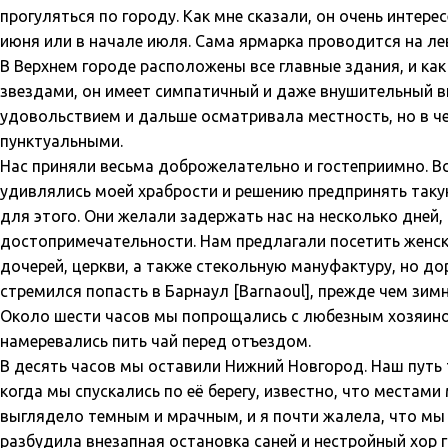
прогуляться по городу. Как мне сказали, он очень интер
июня или в начале июля. Сама ярмарка проводится на лев
В Верхнем городе расположены все главные здания, и ка
звездами, он имеет симпатичный и даже внушительный в
удовольствием и дальше осматривала местность, но в ч
пунктуальными.
Нас приняли весьма доброжелательно и гостеприимно. Вс
удивлялись моей храбрости и решению предпринять таку
для этого. Они желали задержать нас на несколько дней,
достопримечательности. Нам предлагали посетить женс
дочерей, церкви, а также стекольную мануфактуру, но д
стремился попасть в Барнаул [Barnaoul], прежде чем зим
Около шести часов мы попрощались с любезным хозяином 
намеревались пить чай перед отъездом.
В десять часов мы оставили Нижний Новгород. Наш путь 
когда мы спускались по её берегу, известно, что местами
выглядело темным и мрачным, и я почти жалела, что мы н
разбудила внезапная остановка саней и нестройный хор 