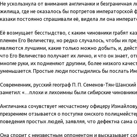
Не ускользнула от внимания англичанки и безграничная л
жилища, где не оказалось бы портретов императорской фа
казаки постоянно спрашивали её, видела ли она императ
Её возмущает бесстыдство, с каким чиновники грабят к
племен Его Величеству, но редко случалось, чтобы их пр
являются лучшими, какие только можно добыть, и, дейс
что Его Величество получает их лично, и что он знает, о
многие руки, их подменяют другими, более низкого качес
уменьшается. Простые люди постыдились бы послать Имп
Современник, русский географ П. П. Семенов-Тян-Шанский 
заметил: «…плохи и лихоимны были сибирские чиновники
Англичанка сочувствует несчастному офицеру Измайлову
презрением отзывается о поступке омского полицмейстер
поведения простых людей, заявляя, что дефектна сама с
Она спорит с неизвестным оппонентом и высказывает сом