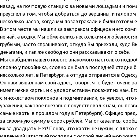
назад, на почтовую станцию за новыми лошадьми и помощ
преуспел в том, чтобы добраться до вершины, и галопом
несколько часов, когда мы позавтракали и были готовы е
В этом месте мы нашли за завтраком офицера и его комп
не чай, а водку. Мы обменялись несколькими любезностям
грубыми, часто спрашивают, откуда Вы приехали, куда Вы
деньгами, и так же свободно они рассказывают о себе.
Мы снабдили нашего нового знакомого настолько подроб
словно у покойника, словно он был в последней стадии б
несколько лет, в Петербург, а оттуда отправится в Одесс
Он навязывал нам свой адрес, говоря, что будет очень ра
имеет некие карты, и с удовольствием покажет их нам. Е
с множеством поклонов и подмигиваний, он уверял, что и
уважения, каковое внезапно почувствовал к нам, он позв
самые карты в прошлом году в Петербурге). Офицер предл
за скромную сумму в сорок рублей. Мы отказались, сооб
их за двадцать. Нет! Поняв, что карты не нужны, с плох
маленький штатский господин с острой лисьей мордочкой