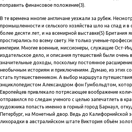
поправить финансовое положение(3).
В те времена многие англичане уезжали за рубеж. Несмо
промышленности и сельского хозяйства шло на спад и в 
более десяти лет, и на всемирной выставке(5) Британи
простирались по всему свету. Не только ученые-профес
империи. Многие военные, миссионеры, служащие Ост-Ин
издательское дело, и описания путешествий были очень
значительные доходы, поскольку постоянное расширение
необычным историям и приключениям. Думаю, из этих со
стать путешественником. А выбор маршрута путешествия
энциклопедистом Александром фон Гумбольдтом, которы
Европейцев привлекало потрясающее воображение количе
отправился по следам ученого с целью запечатлеть в кр
художника попасть именно в горный город Барнаул, отк
Петербург, на Монетный двор. Ведь до Калифорнийской зо
лихорадки в австралийском штате Виктория объём золо