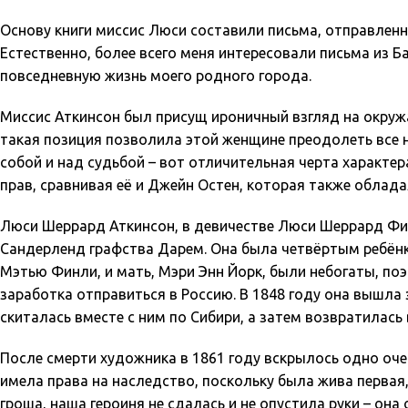
Основу книги миссис Люси составили письма, отправленны
Естественно, более всего меня интересовали письма из 
повседневную жизнь моего родного города.
Миссис Аткинсон был присущ ироничный взгляд на окруж
такая позиция позволила этой женщине преодолеть все н
собой и над судьбой – вот отличительная черта характе
прав, сравнивая её и Джейн Остен, которая также обла
Люси Шеррард Аткинсон, в девичестве Люси Шеррард Финли
Сандерленд графства Дарем. Она была четвёртым ребёнко
Мэтью Финли, и мать, Мэри Энн Йорк, были небогаты, поэ
заработка отправиться в Россию. В 1848 году она вышла 
скиталась вместе с ним по Сибири, а затем возвратилась 
После смерти художника в 1861 году вскрылось одно оче
имела права на наследство, поскольку была жива первая,
гроша, наша героиня не сдалась и не опустила руки – он