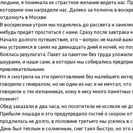
людьми, я понимала их страстное желание видеть нас. Пр
которыми они наградили нас. Далеко за полночь в воскре
отдохнуть в Москве.
В воскресенье утром мы поднялись до рассвета и занялис
нибудь придёт проститься с нами. Сразу после завтрака 
Начало долгого путешествия, это – вопрос не малой важн
мы устроимся в санях на двенадцать дней и ночей, но по
боялась результата. Пакет за пакетом без труда уложил
шкурами, и наши сани, в которых мы собирались предпри
привлекательными.
Но я смотрела на эти приготовления без малейшего интер
говорили с генералом, но ни один из нас и не мечтал, чт
говорили о тех изгнанниках, кому я несу много памятных 
помнят!
Обед заказали в два часа, но посетители не иссякли ни до
Прибыли лошади и это предупредило гостей о скором отъ
продлилась не долго, в половине третьего мы уселись в 
День был теплым и солнечным, снег таял быстро, но это