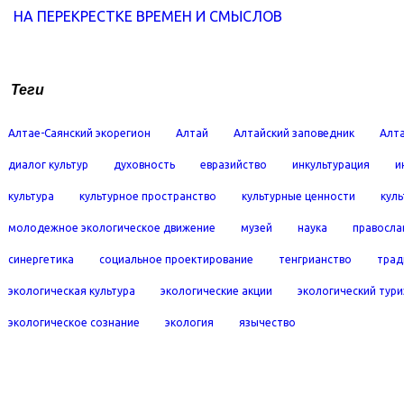
НА ПЕРЕКРЕСТКЕ ВРЕМЕН И СМЫСЛОВ
Теги
Алтае-Саянский экорегион
Алтай
Алтайский заповедник
Алта
диалог культур
духовность
евразийство
инкультурация
и
культура
культурное пространство
культурные ценности
кул
молодежное экологическое движение
музей
наука
правосла
синергетика
социальное проектирование
тенгрианство
трад
экологическая культура
экологические акции
экологический тур
экологическое сознание
экология
язычество