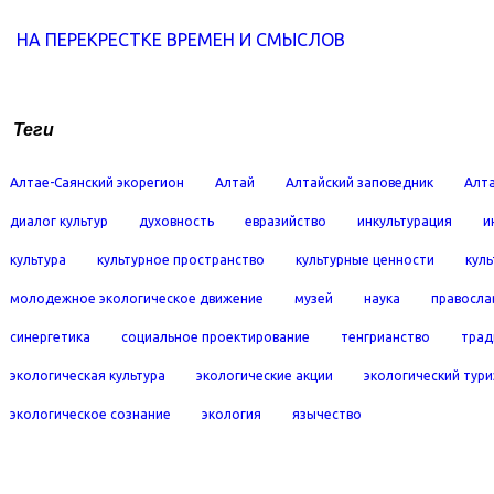
НА ПЕРЕКРЕСТКЕ ВРЕМЕН И СМЫСЛОВ
Теги
Алтае-Саянский экорегион
Алтай
Алтайский заповедник
Алта
диалог культур
духовность
евразийство
инкультурация
и
культура
культурное пространство
культурные ценности
кул
молодежное экологическое движение
музей
наука
правосла
синергетика
социальное проектирование
тенгрианство
трад
экологическая культура
экологические акции
экологический тур
экологическое сознание
экология
язычество