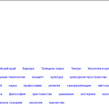
йский край
Барнаул
Телецкое озеро
Тенгри
Экология и ку
рные технологии
концепт
культура
культурное пространство
ей
наука
православие
религия
самореализация
светска
ра
философия
христианство
шаманизм
эзотерика
экол
еское сознание
экология
язычество