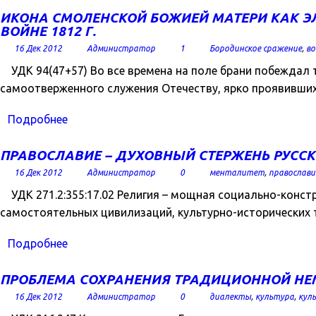
ИКОНА СМОЛЕНСКОЙ БОЖИЕЙ МАТЕРИ КАК Э
ВОЙНЕ 1812 Г.
16 Дек 2012
Администратор
1
Бородинское сражение
,
во
УДК 94(47+57) Во все времена на поле брани побеждал т
самоотверженного служения Отечеству, ярко проявивших
Подробнее
ПРАВОСЛАВИЕ – ДУХОВНЫЙ СТЕРЖЕНЬ РУСС
16 Дек 2012
Администратор
0
менталитет
,
православи
УДК 271.2:355:17.02 Религия – мощная социально-констр
самостоятельных цивилизаций, культурно-исторических 
Подробнее
ПРОБЛЕМА СОХРАНЕНИЯ ТРАДИЦИОННОЙ НЕМ
16 Дек 2012
Администратор
0
диалекты
,
культура
,
кул