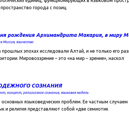
логических единиц, функционирующих в языковом простра
 пространство города с позиц
я рождения Архимандрита Макария, в миру Ми
я Миссия
,
язычество
рошлых эпохах исследовали Алтай, и не только его раз
тории. Мировоззрение – это «на мир – зрение», наскол
ЛОДЕЖНОГО СОЗНАНИЯ
ент
,
концепт
,
религиозное сознание
,
языковая модель
 основных языковедческих проблем. Ее частным случаем
ык и религия представляют собой «две семиотик