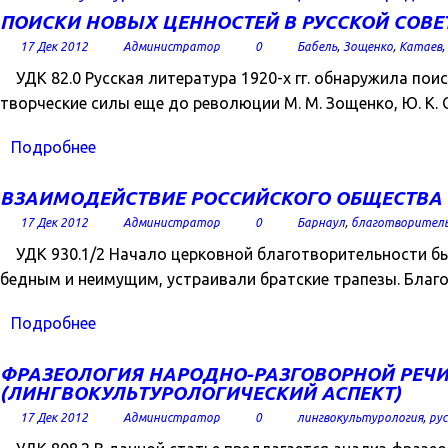
ПОИСКИ НОВЫХ ЦЕННОСТЕЙ В РУССКОЙ СОВЕТСК
17 Дек 2012
Администратор
0
Бабель
,
Зощенко
,
Катаев
,
УДК 82.0 Русская литература 1920-х гг. обнаружила по
творческие силы еще до революции М. М. Зощенко, Ю. К. Ол
Подробнее
ВЗАИМОДЕЙСТВИЕ РОССИЙСКОГО ОБЩЕСТВА КР
17 Дек 2012
Администратор
0
Барнаул
,
благотворител
УДК 930.1/2 Начало церковной благотворительности бы
бедным и неимущим, устраивали братские трапезы. Благо
Подробнее
ФРАЗЕОЛОГИЯ НАРОДНО-РАЗГОВОРНОЙ РЕЧИ
(ЛИНГВОКУЛЬТУРОЛОГИЧЕСКИЙ АСПЕКТ)
17 Дек 2012
Администратор
0
лингвокультурология
,
рус