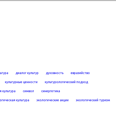
льтура
диалог культур
духовность
евразийство
культурные ценности
культурологический подход
я культура
символ
синергетика
огическая культура
экологические акции
экологический туризм