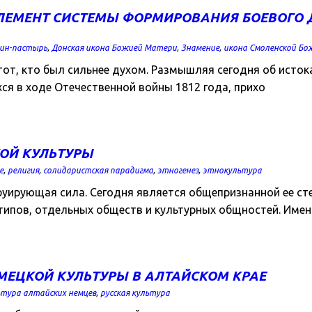
ЛЕМЕНТ СИСТЕМЫ ФОРМИРОВАНИЯ БОЕВОГО Д
ин-пастырь
,
Донская икона Божией Матери
,
Знамение
,
икона Смоленской Б
от, кто был сильнее духом. Размышляя сегодня об исток
ся в ходе Отечественной войны 1812 года, прихо
КОЙ КУЛЬТУРЫ
е
,
религия
,
солидаристская парадигма
,
этногенез
,
этнокультура
уирующая сила. Сегодня является общепризнанной ее сте
типов, отдельных обществ и культурных общностей. Имен
ЕЦКОЙ КУЛЬТУРЫ В АЛТАЙСКОМ КРАЕ
ьтура алтайских немцев
,
русская культура