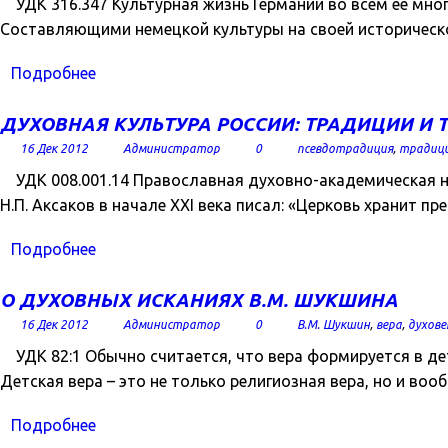
УДК 316.347 Культурная жизнь Германии во всем ее мно
Составляющими немецкой культуры на своей историческо
Подробнее
ДУХОВНАЯ КУЛЬТУРА РОССИИ: ТРАДИЦИИ И
16 Дек 2012
Администратор
0
псевдотрадиция
,
традиц
УДК 008.001.14 Православная духовно-академическая нау
Н.П. Аксаков в начале XXI века писал: «Церковь хранит пре
Подробнее
О ДУХОВНЫХ ИСКАНИЯХ В.М. ШУКШИНА
16 Дек 2012
Администратор
0
В.М. Шукшин
,
вера
,
духове
УДК 82:1 Обычно считается, что вера формируется в дет
Детская вера – это не только религиозная вера, но и во
Подробнее