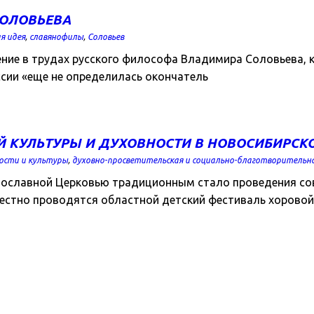
СОЛОВЬЕВА
ая идея
,
славянофилы
,
Соловьев
ение в трудах русского философа Владимира Соловьева, 
ссии «еще не определилась окончатель
Й КУЛЬТУРЫ И ДУХОВНОСТИ В НОВОСИБИРСК
ности и культуры
,
духовно-просветительская и социально-благотворительна
авославной Церковью традиционным стало проведения со
местно проводятся областной детский фестиваль хоровой