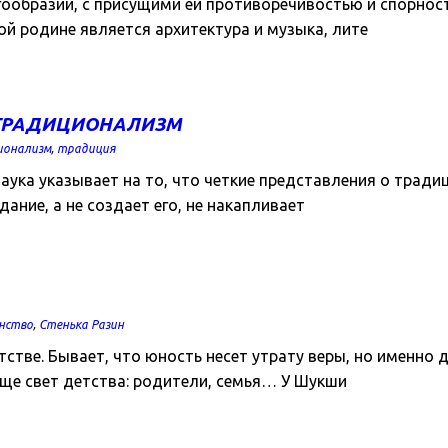
гообразии, с присущими ей противоречивостью и спорно
й родине является архитектура и музыка, лите
 ТРАДИЦИОНАЛИЗМ
ионализм
,
традиция
ка указывает на то, что четкие представления о традиц
дание, а не создает его, не накапливает
нство
,
Стенька Разин
стве. Бывает, что юность несет утрату веры, но именно 
обще свет детства: родители, семья… У Шукши