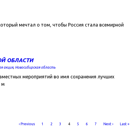
который мечтал о том, чтобы Россия стала всемирной
ОЙ ОБЛАСТИ
я акция
,
Новосибирская область
вместных мероприятий во имя сохранения лучших
 м
‹ Previous
1
2
3
4
5
6
7
Next ›
Last »