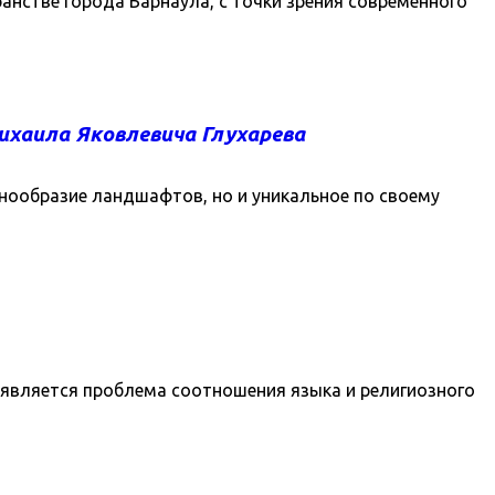
нстве города Барнаула, с точки зрения современного
хаила Яковлевича Глухарева
нообразие ландшафтов, но и уникальное по своему
 является проблема соотношения языка и религиозного