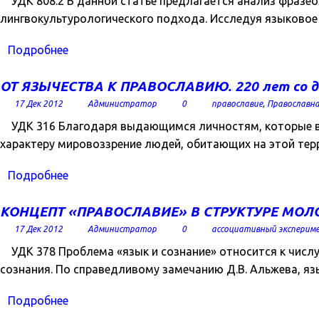
УДК 808.2 В данной статье предлагается анализ фразео
лингвокультурологического подхода. Исследуя языковое
Подробнее
ОТ ЯЗЫЧЕСТВА К ПРАВОСЛАВИЮ. 220 лет со дн
17 Дек 2012
Администратор
0
православие
,
Православна
УДК 316 Благодаря выдающимся личностям, которые в п
характеру мировоззрение людей, обитающих на этой терри
Подробнее
КОНЦЕПТ «ПРАВОСЛАВИЕ» В СТРУКТУРЕ МО
17 Дек 2012
Администратор
0
ассоциативный эксперим
УДК 378 Проблема «язык и сознание» относится к числу
сознания. По справедливому замечанию Д.В. Альжева, яз
Подробнее