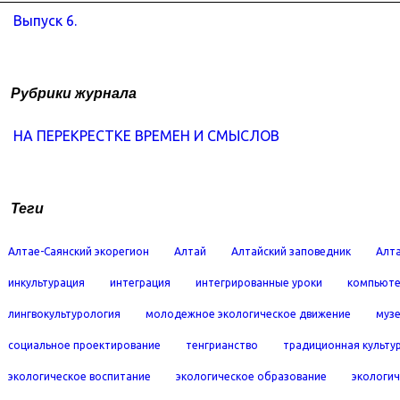
Выпуск 6.
Рубрики журнала
НА ПЕРЕКРЕСТКЕ ВРЕМЕН И СМЫСЛОВ
Теги
Алтае-Саянский экорегион
Алтай
Алтайский заповедник
Алта
инкультурация
интеграция
интегрированные уроки
компьюте
лингвокультурология
молодежное экологическое движение
муз
социальное проектирование
тенгрианство
традиционная культу
экологическое воспитание
экологическое образование
экологич