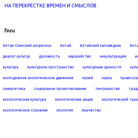
НА ПЕРЕКРЕСТКЕ ВРЕМЕН И СМЫСЛОВ
Теги
Алтае-Саянский экорегион
Алтай
Алтайский заповедник
Алта
диалог культур
духовность
евразийство
инкультурация
и
культура
культурное пространство
культурные ценности
кул
молодежное экологическое движение
музей
наука
правосла
синергетика
социальное проектирование
тенгрианство
трад
экологическая культура
экологические акции
экологический тур
экологическое сознание
экология
язычество