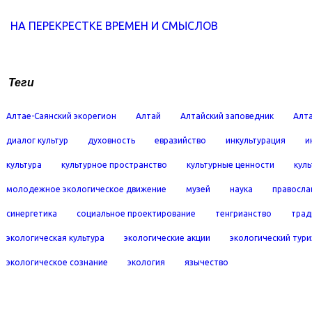
НА ПЕРЕКРЕСТКЕ ВРЕМЕН И СМЫСЛОВ
Теги
Алтае-Саянский экорегион
Алтай
Алтайский заповедник
Алта
диалог культур
духовность
евразийство
инкультурация
и
культура
культурное пространство
культурные ценности
кул
молодежное экологическое движение
музей
наука
правосла
синергетика
социальное проектирование
тенгрианство
трад
экологическая культура
экологические акции
экологический тур
экологическое сознание
экология
язычество