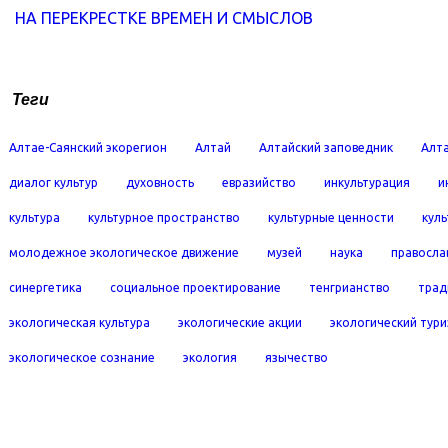
НА ПЕРЕКРЕСТКЕ ВРЕМЕН И СМЫСЛОВ
Теги
Алтае-Саянский экорегион
Алтай
Алтайский заповедник
Алта
диалог культур
духовность
евразийство
инкультурация
и
культура
культурное пространство
культурные ценности
кул
молодежное экологическое движение
музей
наука
правосла
синергетика
социальное проектирование
тенгрианство
трад
экологическая культура
экологические акции
экологический тур
экологическое сознание
экология
язычество