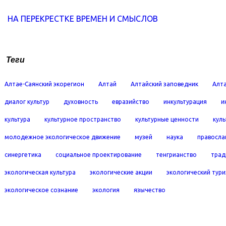
НА ПЕРЕКРЕСТКЕ ВРЕМЕН И СМЫСЛОВ
Теги
Алтае-Саянский экорегион
Алтай
Алтайский заповедник
Алта
диалог культур
духовность
евразийство
инкультурация
и
культура
культурное пространство
культурные ценности
кул
молодежное экологическое движение
музей
наука
правосла
синергетика
социальное проектирование
тенгрианство
трад
экологическая культура
экологические акции
экологический тур
экологическое сознание
экология
язычество