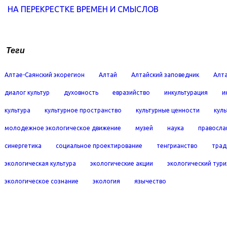
НА ПЕРЕКРЕСТКЕ ВРЕМЕН И СМЫСЛОВ
Теги
Алтае-Саянский экорегион
Алтай
Алтайский заповедник
Алта
диалог культур
духовность
евразийство
инкультурация
и
культура
культурное пространство
культурные ценности
кул
молодежное экологическое движение
музей
наука
правосла
синергетика
социальное проектирование
тенгрианство
трад
экологическая культура
экологические акции
экологический тур
экологическое сознание
экология
язычество