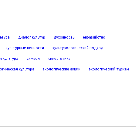
льтура
диалог культур
духовность
евразийство
культурные ценности
культурологический подход
я культура
символ
синергетика
огическая культура
экологические акции
экологический туризм