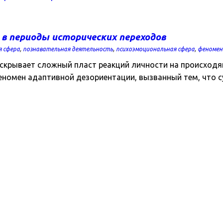
в периоды исторических переходов
я сфера
,
познавательная деятельность
,
психоэмоциональная сфера
,
феномен
крывает сложный пласт реакций личности на происходящ
еномен адаптивной дезориентации, вызванный тем, что с