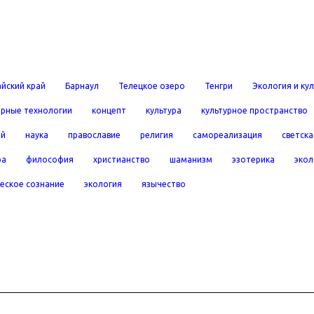
йский край
Барнаул
Телецкое озеро
Тенгри
Экология и ку
рные технологии
концепт
культура
культурное пространство
ей
наука
православие
религия
самореализация
светска
ра
философия
христианство
шаманизм
эзотерика
экол
еское сознание
экология
язычество