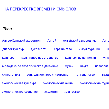
НА ПЕРЕКРЕСТКЕ ВРЕМЕН И СМЫСЛОВ
Теги
Алтае-Саянский экорегион
Алтай
Алтайский заповедник
Алта
диалог культур
духовность
евразийство
инкультурация
и
культура
культурное пространство
культурные ценности
кул
молодежное экологическое движение
музей
наука
правосла
синергетика
социальное проектирование
тенгрианство
трад
экологическая культура
экологические акции
экологический тур
экологическое сознание
экология
язычество