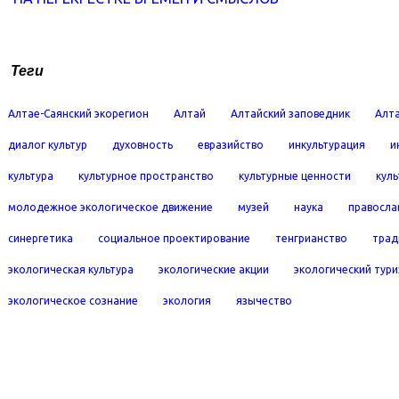
Теги
Алтае-Саянский экорегион
Алтай
Алтайский заповедник
Алта
диалог культур
духовность
евразийство
инкультурация
и
культура
культурное пространство
культурные ценности
кул
молодежное экологическое движение
музей
наука
правосла
синергетика
социальное проектирование
тенгрианство
трад
экологическая культура
экологические акции
экологический тур
экологическое сознание
экология
язычество