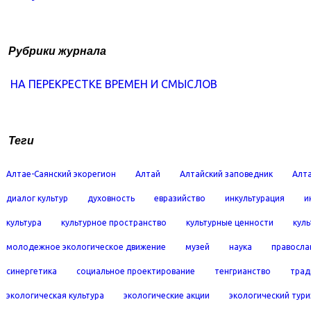
Рубрики журнала
НА ПЕРЕКРЕСТКЕ ВРЕМЕН И СМЫСЛОВ
Теги
Алтае-Саянский экорегион
Алтай
Алтайский заповедник
Алта
диалог культур
духовность
евразийство
инкультурация
и
культура
культурное пространство
культурные ценности
кул
молодежное экологическое движение
музей
наука
правосла
синергетика
социальное проектирование
тенгрианство
трад
экологическая культура
экологические акции
экологический тур