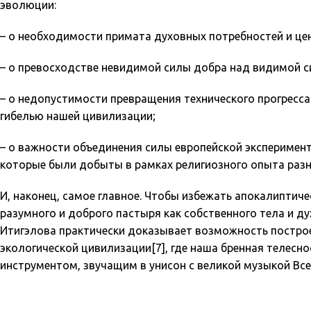
эволюции:
– о необходимости примата духовных потребностей и цен
– о превосходстве невидимой силы добра над видимой си
– о недопустимости превращения технического прогресса в
гибелью нашей цивилизации;
– о важности объединения силы европейской эксперимен
которые были добыты в рамках религиозного опыта раз
И, наконец, самое главное. Чтобы избежать апокалиптич
разумного и доброго пастыря как собственного тела и ду
Итигэлова практически доказывает возможность построен
экологической цивилизации[7], где наша бренная телесно
инструментом, звучащим в унисон с великой музыкой Все