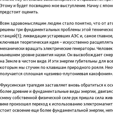
Этому и будет посвящено мое выступление. Начну с япо
предстоит оценить.
Всем здравомыслящим людям стало понятно, что от атом
решены три фундаментальных проблемы этой техническо
станций[1]; ликвидации устаревших АЭС и, самое главно
ключевая теоретическая идея – искусственно расщеплят
механически вращать электрические генераторы. Человек
нынешнем уровне развития науки. Он высвобождает смерт
на Земле в чистом виде. И эти энергии губительны для в
которым мы стучим по клавишам природного рояля. Необ
получается сплошная «цезиево-плутониевая какофония».
Фукусимская трагедия заставляет вновь обратиться к ос
более древние и фундаментальные виды энергии, двигаяс
смену собственной физической силе рук пришла сила живо
веке произошел переход к использованию электромагнитн
стоит освоение еще более фундаментальной энергии, неп