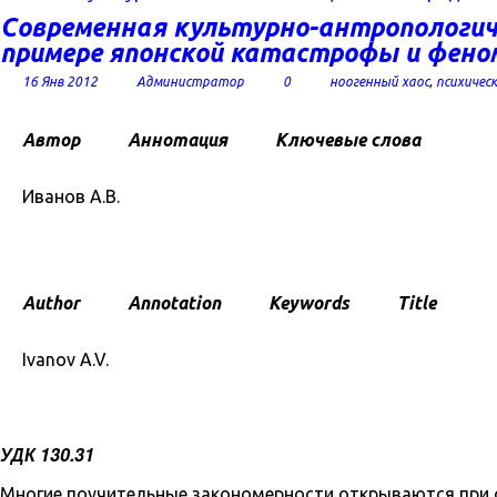
Cовременная культурно-антропологиче
примере японской катастрофы и феном
16 Янв 2012
Администратор
0
ноогенный хаос
,
психическ
Автор
Аннотация
Ключевые слова
Иванов А.В.
Author
Annotation
Keywords
Title
Ivanov A.V.
УДК 130.31
Многие поучительные закономерности открываются при с