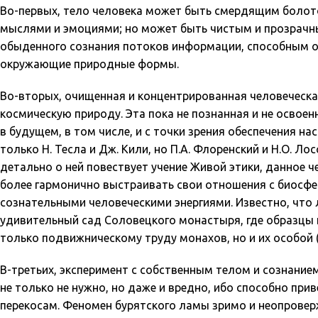
Во-первых, тело человека может быть смердящим болот
мыслями и эмоциями; но может быть чистым и прозрачн
обыденного сознания потоков информации, способным ок
окружающие природные формы.
Во-вторых, очищенная и концентрированная человеческа
космическую природу. Эта пока не познанная и не освоен
в будущем, в том числе, и с точки зрения обеспечения на
только Н. Тесла и Дж. Кили, но П.А. Флоренский и Н.О. 
детально о ней повествует учение Живой этики, данное ч
более гармонично выстраивать свои отношения с биосфер
сознательными человеческими энергиями. Известно, что 
удивительный сад Соловецкого монастыря, где образцы ш
только подвижническому труду монахов, но и их особой 
В-третьих, эксперимент с собственным телом и сознани
не только не нужно, но даже и вредно, ибо способно пр
перекосам. Феномен бурятского ламы зримо и неопрове