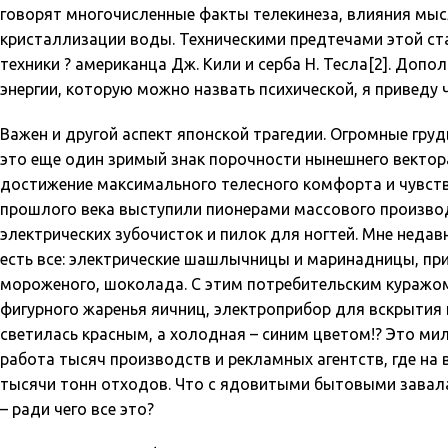
говорят многочисленные факты телекинеза, влияния мыс
кристаллизации воды. Техническими предтечами этой ст
техники ? американца Дж. Кили и серба Н. Тесла[2]. До
энергии, которую можно назвать психической, я приведу ч
Важен и другой аспект японской трагедии. Огромные гру
это еще один зримый знак порочности нынешнего вектора
достижение максимального телесного комфорта и чувств
прошлого века выступили пионерами массового произво
электрических зубочисток и пилок для ногтей. Мне недав
есть все: электрические шашлычницы и маринадницы, пр
мороженого, шоколада. С этим потребительским куражо
фигурного жаренья яичниц, электроприбор для вскрытия к
светилась красным, а холодная – синим цветом!? Это мил
работа тысяч производств и рекламных агентств, где н
тысячи тонн отходов. Что с ядовитыми бытовыми завалам
– ради чего все это?