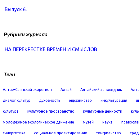
Выпуск 6.
Рубрики журнала
НА ПЕРЕКРЕСТКЕ ВРЕМЕН И СМЫСЛОВ
Теги
Алтае-Саянский экорегион
Алтай
Алтайский заповедник
Алта
диалог культур
духовность
евразийство
инкультурация
и
культура
культурное пространство
культурные ценности
кул
молодежное экологическое движение
музей
наука
правосла
синергетика
социальное проектирование
тенгрианство
трад