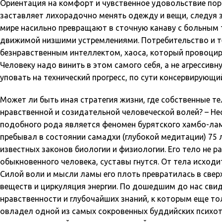
Ориентация на комфорт и чувственное удовольствие пор
заставляет лихорадочно менять одежду и вещи, следуя 
мире насильно превращают в сточную канаву с больным 
движимой низшими устремлениями. Потребительство и те
безнравственным интеллектом, хаоса, который провоци
Человеку надо винить в этом самого себя, а не агрессив
уповать на технический прогресс, по сути консервирую
Может ли быть иная стратегия жизни, где собственные т
нравственной и созидательной человеческой волей? – Н
подобного рода является феномен бурятского хамбо-ламы
пребывал в состоянии самадхи (глубокой медитации) 75 л
известных законов биологии и физиологии. Его тело не р
обыкновенного человека, суставы гнутся. От тела исходи
Силой воли и мысли ламы его плоть превратилась в свер
веществ и циркуляция энергии. По дошедшим до нас сви
нравственности и глубочайших знаний, к которым еще то
овладел одной из самых сокровенных буддийских психоте