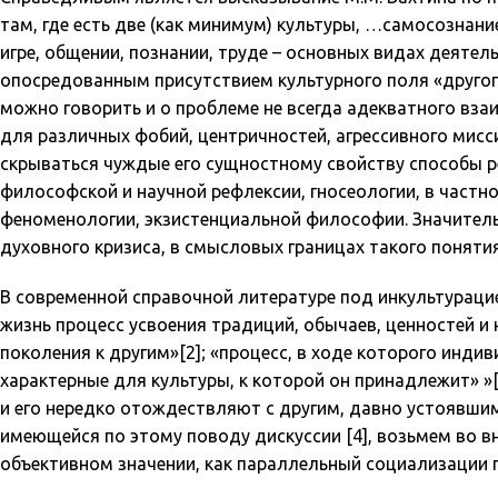
там, где есть две (как минимум) культуры, …самосознание
игре, общении, познании, труде – основных видах деятел
опосредованным присутствием культурного поля «другого
можно говорить и о проблеме не всегда адекватного вза
для различных фобий, центричностей, агрессивного мисс
скрываться чуждые его сущностному свойству способы р
философской и научной рефлексии, гносеологии, в частн
феноменологии, экзистенциальной философии. Значитель
духовного кризиса, в смысловых границах такого понятия
В современной справочной литературе под инкультураци
жизнь процесс усвоения традиций, обычаев, ценностей и 
поколения к другим»[2]; «процесс, в ходе которого инд
характерные для культуры, к которой он принадлежит» »[
и его нередко отождествляют с другим, давно устоявшим
имеющейся по этому поводу дискуссии [4], возьмем во 
объективном значении, как параллельный социализации 