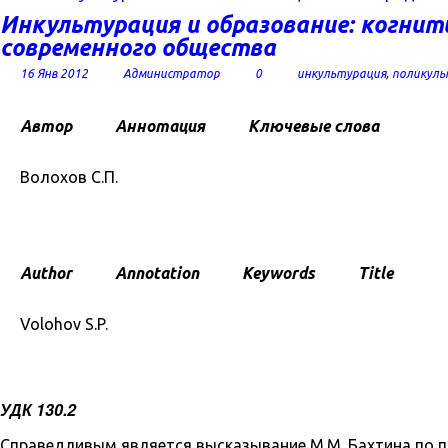
Инкультурация и образование: когнит
современного общества
16 Янв 2012
Администратор
0
инкультурация
,
поликуль
Автор
Аннотация
Ключевые слова
Волохов С.П.
Author
Annotation
Keywords
Title
Volohov S.P.
УДК 130.2
Справедливым является высказывание М.М. Бахтина по п