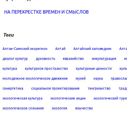
НА ПЕРЕКРЕСТКЕ ВРЕМЕН И СМЫСЛОВ
Теги
Алтае-Саянский экорегион
Алтай
Алтайский заповедник
Алта
диалог культур
духовность
евразийство
инкультурация
и
культура
культурное пространство
культурные ценности
кул
молодежное экологическое движение
музей
наука
правосла
синергетика
социальное проектирование
тенгрианство
трад
экологическая культура
экологические акции
экологический тур
экологическое сознание
экология
язычество