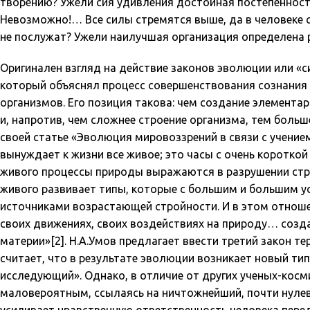
творению? Ужели сия удивления достойная постепенность
Невозможно!… Все силы стремятся выше, да в человеке с
не послужат? Ужели наилучшая организация определена ра
Оригинален взгляд на действие законов эволюции или «с
который объяснял процесс совершенствования сознания
организмов. Его позиция такова: чем создание элемента
и, напротив, чем сложнее строение организма, тем больш
своей статье «Эволюция мировоззрений в связи с учени
вынуждает к жизни все живое; это часы с очень короткой
живого процессы природы выражаются в разрушении стр
живого развивает типы, которые с большим и большим у
источниками возрастающей стройности. И в этом отноше
своих движениях, своих воздействиях на природу… созд
материи»[2]. Н.А.Умов предлагает ввести третий закон 
считает, что в результате эволюции возникает новый тип
исследующий». Однако, в отличие от других ученых-косм
маловероятным, ссылаясь на ничтожнейший, почти нулев