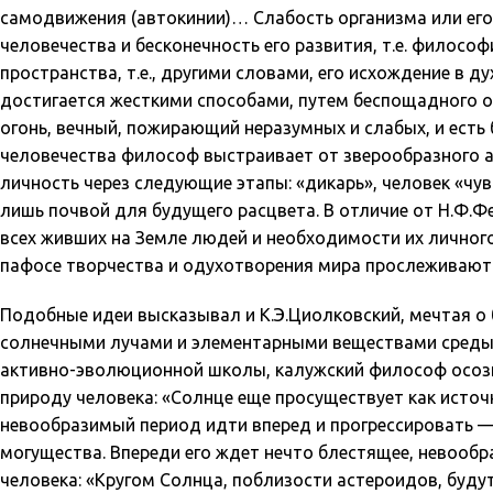
самодвижения (автокинии)… Слабость организма или его
человечества и бесконечность его развития, т.е. философ
пространства, т.е., другими словами, его исхождение в ду
достигается жесткими способами, путем беспощадного о
огонь, вечный, пожирающий неразумных и слабых, и есть
человечества философ выстраивает от зверообразного 
личность через следующие этапы: «дикарь», человек «чу
лишь почвой для будущего расцвета. В отличие от Н.Ф.
всех живших на Земле людей и необходимости их личного
пафосе творчества и одухотворения мира прослеживают
Подобные идеи высказывал и
К.Э.Циолковский
, мечтая 
солнечными лучами и элементарными веществами среды, 
активно-эволюционной школы, калужский философ осоз
природу человека: «Солнце еще просуществует как источ
невообразимый период идти вперед и прогрессировать — 
могущества. Впереди его ждет нечто блестящее, невооб
человека: «Кругом Солнца, поблизости астероидов, буд