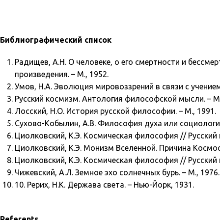
Библиографический список
Радищев, А.Н. О человеке, о его смертности и бессм
произведения. – М., 1952.
Умов, Н.А. Эволюция мировоззрений в связи с учением 
Русский космизм. Антология философской мысли. – М.
Лосский, Н.О. История русской философии. – М., 1991.
Сухово-Кобылин, А.В. Философия духа или социология 
Циолковский, К.Э. Космическая философия // Русский к
Циолковский, К.Э. Монизм Вселенной. Причина Космоса
Циолковский, К.Э. Космическая философия // Русский к
Чижевский, А.Л. Земное эхо солнечных бурь. – М., 1976.
10. Рерих, Н.К. Держава света. – Нью-Йорк, 1931.
Referents