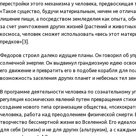
перестройки этого механизма у человека, предвосхищая 
«Такое существо, будучи материальным, ничем не отлича
лишение пищи, а посредством земледелия как опыта, обн
за счет уничтожения других жизней (растений и животных)
космоса, человек сможет использовать «весь этот матери
предков»[3].
Федоров строил далеко идущие планы. Он говорил об уп
солнечной энергии. Он выдвинул грандиозную идею осво
его движение и превратить его в подобие корабля для п
возможность заселения других планет и небесных тел зе
В программе деятельности человека по сознательному у
регуляция космических явлений путем превращения стих
создание нового типа организации общества, «психокра
человека, работа над преодолением физической смерти.
творчество бессмертной жизни во Вселенной. Его идеало
для себя (эгоизм) и не для других (альтруизм), а с кажд