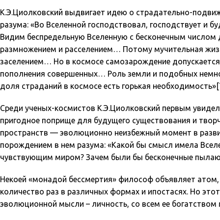
К.Э.Циолковский выдвигает идею о страдательно-подви
разума: «Во Вселенной господствовал, господствует и 
Видим беспредельную Вселенную с бесконечным числом
размножением и расселением… Потому мучительная жизнь
заселением… Но в космосе самозарождение допускается,
пополнения совершенных… Роль земли и подобных немног
доля страданий в космосе есть горькая необходимость»[7
Среди ученых-космистов К.Э.Циолковский первым увидел 
пригодное поприще для будущего существования и творче
пространств — эволюционно неизбежный момент в развит
порождением в нем разума: «Какой бы смысл имела Вселе
чувствующим миром? Зачем были бы бесконечные пылающи
Некоей «монадой бессмертия» философ объявляет атом,
количество раз в различных формах и ипостасях. Но эт
эволюционной мысли – личность, со всем ее богатством