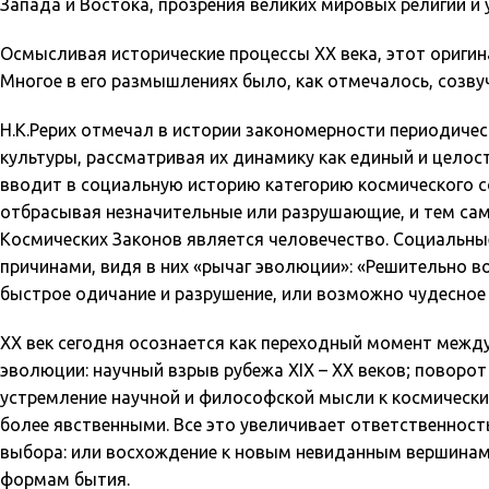
Запада и Востока, прозрения великих мировых религий и 
Осмысливая исторические процессы XX века, этот ориги
Многое в его размышлениях было, как отмечалось, созв
Н.К.Рерих
отмечал в истории закономерности периодическ
культуры, рассматривая их динамику как единый и цело
вводит в социальную историю категорию космического со
отбрасывая незначительные или разрушающие, и тем са
Космических Законов является человечество. Социальные
причинами, видя в них «рычаг эволюции»: «Решительно в
быстрое одичание и разрушение, или возможно чудесное 
XX век сегодня осознается как переходный момент межд
эволюции: научный взрыв рубежа XIX – XX веков; поворо
устремление научной и философской мысли к космическим 
более явственными. Все это увеличивает ответственност
выбора: или восхождение к новым невиданным вершинам
формам бытия.