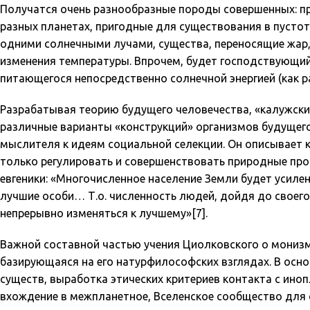
Получатся очень разнообразные породы совершенных: пр
разных планетах, пригодные для существования в пустот
одними солнечными лучами, существа, переносящие жар,
изменения температуры. Впрочем, будет господствующий
питающегося непосредственно солнечной энергией (как ра
Разрабатывая теорию будущего человечества, «калужски
различные варианты «конструкций» организмов будущего
мыслителя к идеям социальной селекции. Он описывает 
только регулировать и совершенствовать природные про
евгеники: «Многочисленное население Земли будет усиле
лучшие особи… Т.о. численность людей, дойдя до своего 
непрерывно изменяться к лучшему»[7].
Важной составной частью учения Циолковского о монизм
базирующаяся на его натурфилософских взглядах. В осно
существ, выработка этических критериев контакта с ин
вхождение в межпланетное, Вселенское сообщество для 