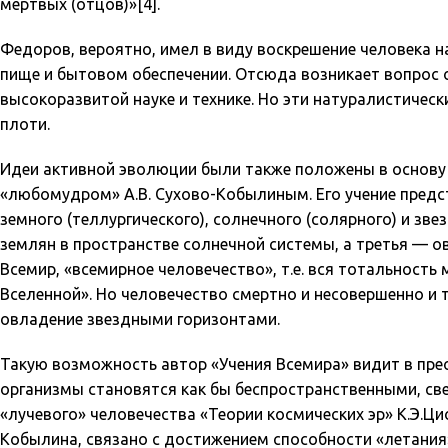
мертвых (отцов)»[4].
Федоров, вероятно, имел в виду воскрешение человека н
пище и бытовом обеспечении. Отсюда возникает вопрос 
высокоразвитой науке и технике. Но эти натуралистичес
плоти.
Идеи активной эволюции были также положены в основу
«любомудром»
А.В. Сухово-Кобылиным.
Его учение предс
земного (теллургического), солнечного (солярного) и зве
землян в пространстве солнечной системы, а третья — о
Всемир, «всемирное человечество», т.е. вся тотальность
Вселенной». Но человечество смертно и несовершенно 
овладение звездными горизонтами.
Такую возможность автор «Учения Всемира» видит в пре
организмы становятся как бы беспространственными, св
«лучевого» человечества «Теории космических эр» К.Э.Ци
Кобылина, связано с достижением способности «летания»