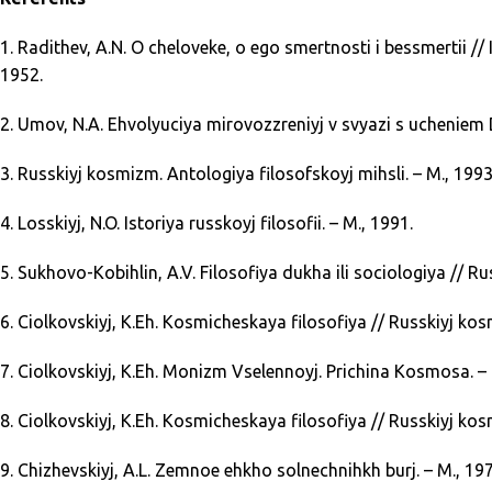
1. Radithev, A.N. O cheloveke, o ego smertnosti i bessmertii //
1952.
2. Umov, N.A. Ehvolyuciya mirovozzreniyj v svyazi s ucheniem 
3. Russkiyj kosmizm. Antologiya filosofskoyj mihsli. – M., 1993
4. Losskiyj, N.O. Istoriya russkoyj filosofii. – M., 1991.
5. Sukhovo-Kobihlin, A.V. Filosofiya dukha ili sociologiya // R
6. Ciolkovskiyj, K.Eh. Kosmicheskaya filosofiya // Russkiyj kos
7. Ciolkovskiyj, K.Eh. Monizm Vselennoyj. Prichina Kosmosa. –
8. Ciolkovskiyj, K.Eh. Kosmicheskaya filosofiya // Russkiyj kos
9. Chizhevskiyj, A.L. Zemnoe ehkho solnechnihkh burj. – M., 197