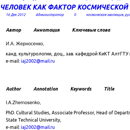
ЧЕЛОВЕК КАК ФАКТОР КОСМИЧЕСКОЙ
16 Дек 2012
Администратор
0
космическая эволюция
,
ру
Автор
Аннотация
Ключевые слова
И.А. Жерносенко,
канд. культурологии, доц., зав. кафедрой КиКТ АлтГТУ 
e-mail:
iaj2002@mail.ru
Author
Annotation
Keywords
Title
I.A.Zhernosenko,
PhD. Cultural Studies, Associate Professor, Head of Depar
State Technical University,
e-mail:
iaj2002@mail.ru