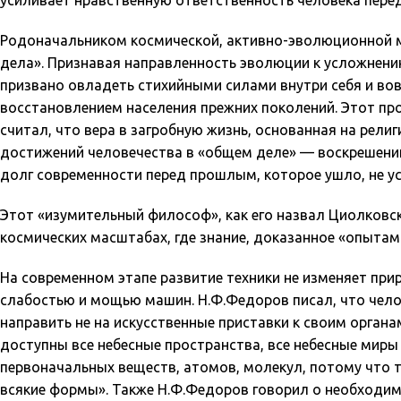
усиливает нравственную ответственность человека перед
Родоначальником космической, активно-эволюционной 
дела». Признавая направленность эволюции к усложнени
призвано овладеть стихийными силами внутри себя и вов
восстановлением населения прежних поколений. Этот п
считал, что вера в загробную жизнь, основанная на рели
достижений человечества в «общем деле» — воскрешении
долг современности перед прошлым, которое ушло, не ус
Этот «изумительный философ», как его назвал Циолковск
космических масштабах, где знание, доказанное «опытам
На современном этапе развитие техники не изменяет при
слабостью и мощью машин. Н.Ф.Федоров писал, что чело
направить не на искусственные приставки к своим органа
доступны все небесные пространства, все небесные миры 
первоначальных веществ, атомов, молекул, потому что т
всякие формы». Также Н.Ф.Федоров говорил о необходи