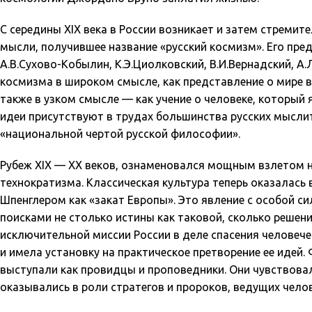
С середины XIX века в России возникает и затем стреми
мысли, получившее название «русский космизм». Его пре
А.В.Сухово-Кобылин, К.Э.Циолковский, В.И.Вернадский, А.
космизма в широком смысле, как представление о мире в
также в узком смысле — как учение о человеке, который
идеи присутствуют в трудах большинства русских мысли
«национальной чертой русской философии».
Рубеж XIX — XX веков, ознаменовался мощным взлетом н
технократизма. Классическая культура теперь оказалась
Шпенглером как «закат Европы». Это явление с особой с
поисками не столько истины как таковой, сколько решен
исключительной миссии России в деле спасения человеч
и имела установку на практическое претворение ее идей
выступали как провидцы и проповедники. Они чувствовал
оказывались в роли стратегов и пророков, ведущих чело