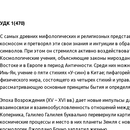
УДК 1(470)
С самых древних мифологических и религиозных предста
космосом и претворял эти свои знания и интуиции в обр
символов. При этом он стремился активно воздействоват
Космологические учения, объясняющие законы мироздания
Востоке и в Европе в период Античности. Среди них можн
Инь-Ян, учение о пяти стихиях «У-син») в Китае; пифагор
физического мира, состоящего из четырех стихий и упра
рассматривающую основные принципы бытия и определяю
Эпоха Возрождения (XV – XVI вв.) дает новые импульсы 
взаимосвязи и взаимообусловленность отношений между
Коперника, Галилео Галилея буквально перевернули карти
космические процессы и место в них планеты Земля с нов
космологии Джордано Бруно заплатил жизнью.