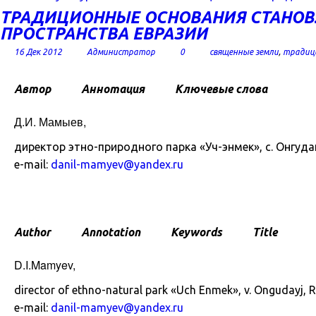
ТРАДИЦИОННЫЕ ОСНОВАНИЯ СТАНОВ
ПРОСТРАНСТВА ЕВРАЗИИ
16 Дек 2012
Администратор
0
священные земли
,
традиц
Автор
Аннотация
Ключевые слова
Д.И. Мамыев,
директор этно-природного парка «Уч-энмек», с. Онгуда
e-mail:
danil-mamyev@yandex.ru
Author
Annotation
Keywords
Title
D.I.Mamyev,
director of ethno-natural park «Uch Enmek», v. Ongudayj, Re
e-mail:
danil-mamyev@yandex.ru