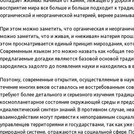
обладает жизнью: начиная от камня, лежащего у дороги 
восприятие мира все больше и больше подходит к тради
органической и неорганической материей, вернее размыв
При этом можно заметить, что органическая и неорганич
можно заметить, что и живая, и «неживая» материя прош
этом просматривается единый принцип мироздания, кото
Современным языком это можно назвать как «общая теори
предлагаемые догадки являются базовой основой тради
зародились задолго до появления науки и находились в в
Поэтому, современные открытия, осуществляемые в наук
течение многих веков оставалось не востребованным со
требуют более детального и серьезного изучения традици
космопланетарное состояние окружающей среды и предст
«диалектический синтез» знаний. В противном случае, н
взаимодействии могут привести к непоправимым социаль
управленцев территориями и государствами, так как уже
природной системе, отражаются на социальной сфере. П