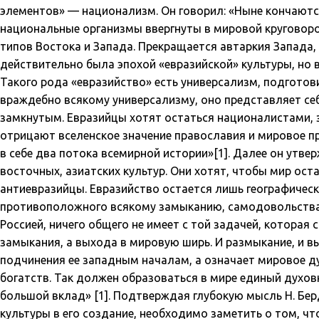
элементов» — национализм. Он говорил: «Ныне кончаютс
национальные организмы ввергнуты в мировой круговоро
типов Востока и Запада. Прекращается автаркия Запада,
действительно была эпохой «евразийской» культуры, но в
Такого рода «евразийство» есть универсализм, подготов
враждебно всякому универсализму, оно представляет себ
замкнутым. Евразийцы хотят остаться националистами,
отрицают вселенское значение православия и мировое п
в себе два потока всемирной истории»[1]. Далее он утве
восточных, азиатских культур. Они хотят, чтобы мир ост
антиевразийцы. Евразийство остается лишь географическ
противоположного всякому замыканию, самодовольства 
Россией, ничего общего не имеет с той задачей, которая 
замыкания, а выхода в мировую ширь. И размыкание, и в
подчинения ее западным началам, а означает мировое д
богатств. Так должен образоваться в мире единый духов
большой вклад» [1]. Подтверждая глубокую мысль Н. Бе
культуры в его создание, необходимо заметить о том, чт