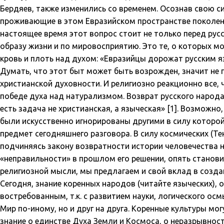
Бердяев, также изменились со временем. Осознав свою 
проживающие в этом Евразийском пространстве поколени
настоящее время этот вопрос стоит не только перед ру
образу жизни и по мировосприятию. Это те, о которых мо
кровь и плоть над духом:
«
Евразийцы дорожат русским яз
Думать, что этот быт может быть возрожден, значит не 
христианской духовности. И религиозно реакционно все,
победе духа над натурализмом. Возврат русского народ
есть задача не христианская, а языческая» [1]. Возможно
были искусственно игнорированы другими в силу которой 
предмет сегодняшнего разговора. В силу космических (Тен
подчиняясь закону возвратности истории человечества н
«неправильности» в прошлом его решении, опять станов
религиозной мысли, мы предлагаем и свой вклад в созда
Сегодня, знание коренных народов (читайте языческих),
востребованным, т.к. с развитием науки, логического ос
Мир по-иному, но и друг на друга. Коренные культуры мо
знание о единстве Духа Земли и Космоса, о неразрывнос