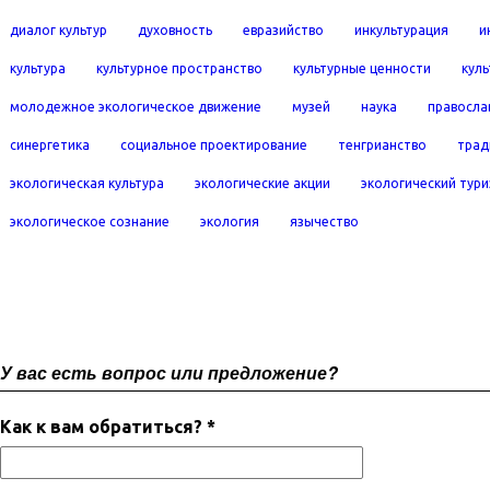
диалог культур
духовность
евразийство
инкультурация
и
культура
культурное пространство
культурные ценности
кул
молодежное экологическое движение
музей
наука
правосла
синергетика
социальное проектирование
тенгрианство
трад
экологическая культура
экологические акции
экологический тур
экологическое сознание
экология
язычество
У вас есть вопрос или предложение?
Как к вам обратиться? *