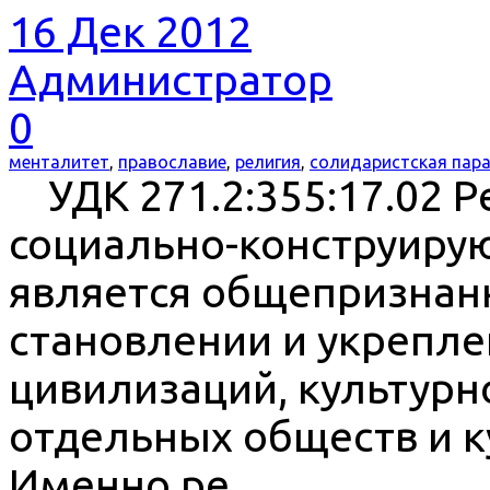
16 Дек 2012
Администратор
0
менталитет
,
православие
,
религия
,
солидаристская пар
УДК 271.2:355:17.02 Р
социально-конструирую
является общепризнанн
становлении и укрепл
цивилизаций, культурн
отдельных обществ и к
Именно ре