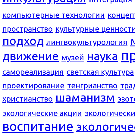
компьютерные технологии
концеп
пространство
культурные ценност
подход
лингвокультурология
п
движение
наука
музей
самореализация
светская культура
проектирование
тенгрианство
тра
шаманизм
христианство
эзот
экологические акции
экологическ
воспитание
экологиче