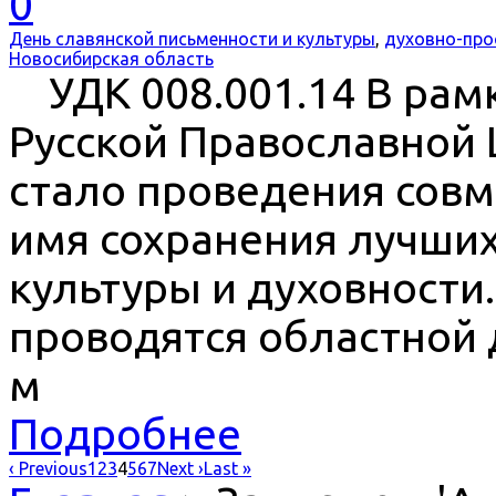
0
День славянской письменности и культуры
,
духовно-про
Новосибирская область
УДК 008.001.14 В рамк
Русской Православной
стало проведения сов
имя сохранения лучших
культуры и духовности
проводятся областной 
м
Подробнее
‹ Previous
1
2
3
4
5
6
7
Next ›
Last »