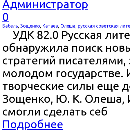
Администратор
0
Бабель
,
Зощенко
,
Катаев
,
Олеша
,
русская советская лит
УДК 82.0 Русская литер
обнаружила поиск нов
стратегий писателями,
молодом государстве.
творческие силы еще д
Зощенко, Ю. К. Олеша, И
смогли сделать себ
Подробнее