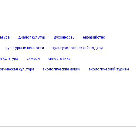
льтура
диалог культур
духовность
евразийство
культурные ценности
культурологический подход
я культура
символ
синергетика
огическая культура
экологические акции
экологический туризм