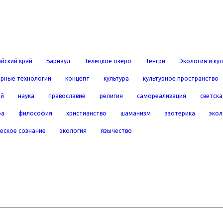
йский край
Барнаул
Телецкое озеро
Тенгри
Экология и ку
рные технологии
концепт
культура
культурное пространство
ей
наука
православие
религия
самореализация
светска
ра
философия
христианство
шаманизм
эзотерика
экол
еское сознание
экология
язычество