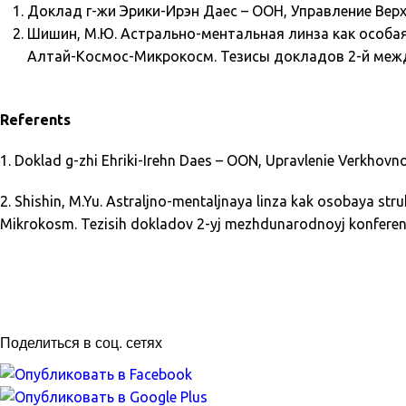
Доклад г-жи Эрики-Ирэн Даес – ООН, Управление Верх
Шишин, М.Ю. Астрально-ментальная линза как особая
Алтай-Космос-Микрокосм. Тезисы докладов 2-й межд
Referents
1. Doklad g-zhi Ehriki-Irehn Daes – OON, Upravlenie Verkho
2. Shishin, M.Yu. Astraljno-mentaljnaya linza kak osobaya stru
Mikrokosm. Tezisih dokladov 2-yj mezhdunarodnoyj konferenci
Поделиться в соц. сетях