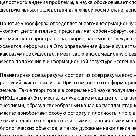
целостного видения проблемы, а наука обосновывает сп
деструктивных последствий для живой космопланетарно
Понятие «ноосфера» определяет энерго-информационную 
«кокон», действительно, представляет собой «сферу», 
космического пространства, скорее, напоминает некую се
хранится информация. Это определенная форма существ
как разумное существо, имеет свою информационную ре
место положения в информационной структуре Вселенно
Планетарная сфера разума состоит из сфер разума всех 
растений, животных, и т.д. При этом, все эти информац
земель. Такие территории в современной науке получили
М.Ю.Шишина). Это места, излучающие мощные потоки зем
энергиями, образуя своеобразный канал космопланетарно
местах приобретает особую остроту и плотность, что с 
Земли являются не просто «чистыми», заповедными мест
биологических объектов, а также духовные накопления ч
быть своеобразной мембраной в размене энергий по лини