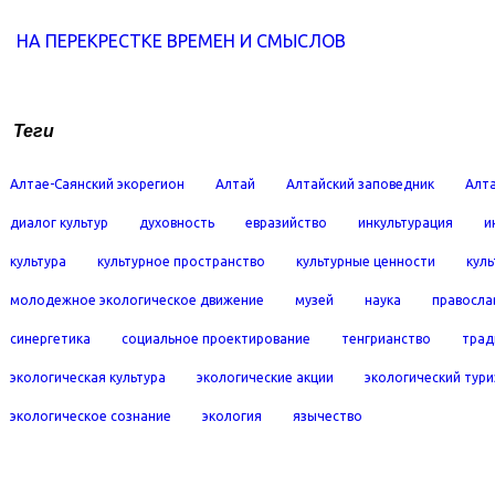
НА ПЕРЕКРЕСТКЕ ВРЕМЕН И СМЫСЛОВ
Теги
Алтае-Саянский экорегион
Алтай
Алтайский заповедник
Алта
диалог культур
духовность
евразийство
инкультурация
и
культура
культурное пространство
культурные ценности
кул
молодежное экологическое движение
музей
наука
правосла
синергетика
социальное проектирование
тенгрианство
трад
экологическая культура
экологические акции
экологический тур
экологическое сознание
экология
язычество