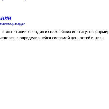
АНИИ
ветская культура
 воспитании как один из важнейших институтов формиров
человек, с определившейся системой ценностей и жизн