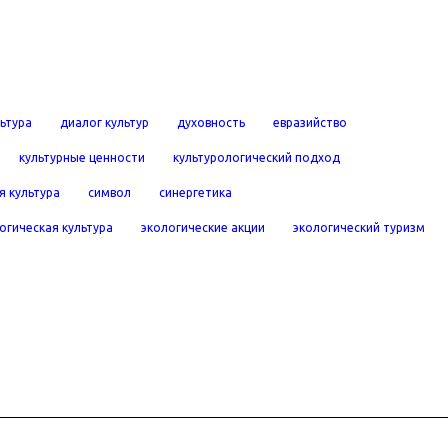
льтура
диалог культур
духовность
евразийство
культурные ценности
культурологический подход
я культура
символ
синергетика
огическая культура
экологические акции
экологический туризм