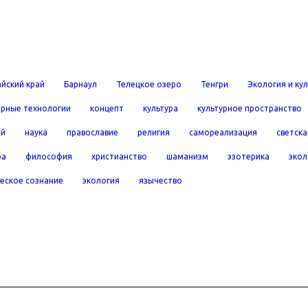
йский край
Барнаул
Телецкое озеро
Тенгри
Экология и ку
рные технологии
концепт
культура
культурное пространство
ей
наука
православие
религия
самореализация
светска
ра
философия
христианство
шаманизм
эзотерика
экол
еское сознание
экология
язычество